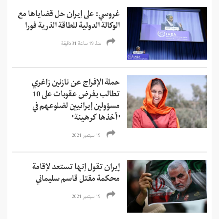
غروسي: على إيران حل قضاياها مع
الوكالة الدولية للطاقة الذرية فورا
منذ 19 ساعة 31 دقیقة
حملة الإفراج عن نازنين زاغري
تطالب بفرض عقوبات على 10
مسؤولين إيرانيين لضلوعهم في
"أخذها كرهينة"
19 سبتمبر 2021
إيران تقول إنها تستعد لإقامة
محكمة مقتل قاسم سليماني
19 سبتمبر 2021