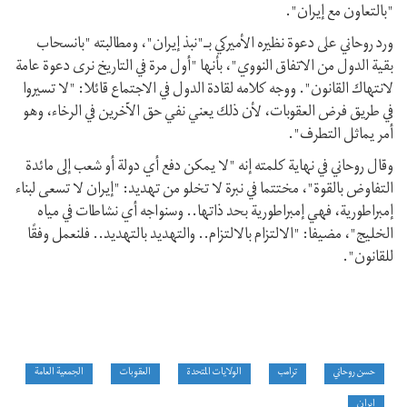
"بالتعاون مع إيران".
ورد روحاني على دعوة نظيره الأميركي بـ"نبذ إيران"، ومطالبته "بانسحاب
بقية الدول من الاتفاق النووي"، بأنها "أول مرة في التاريخ نرى دعوة عامة
لانتهاك القانون". ووجه كلامه لقادة الدول في الاجتماع قائلا: "لا تسيروا
في طريق فرض العقوبات، لأن ذلك يعني نفي حق الآخرين في الرخاء، وهو
أمر يماثل التطرف".
وقال روحاني في نهاية كلمته إنه "لا يمكن دفع أي دولة أو شعب إلى مائدة
التفاوض بالقوة"، مختتما في نبرة لا تخلو من تهديد: "إيران لا تسعى لبناء
إمبراطورية، فهي إمبراطورية بحد ذاتها.. وسنواجه أي نشاطات في مياه
الخليج"، مضيفا: "الالتزام بالالتزام.. والتهديد بالتهديد.. فلنعمل وفقًا
للقانون".
حسن روحاني
ترامب
الولايات المتحدة
العقوبات
الجمعية العامة
إيران