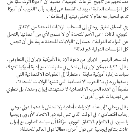
مصالحهم عبر تأجيج النزاعات القومية"، مضيفا أن "أميركا أثرت سلبًا على
كل المؤسسات العالمية"، بهدف الضغط على إيران، وأن "الغريب أن أميركا
تدعو للحوار مع نظام لا تخفي نيتها في إسقاطه".
وفي السياق تطرق روحاني إلى انسحاب الولايات المتحدة من الاتفاق
النووي، قائلا: "على الأمم المتحدة أن لا تسمح لأي من أعضائها بالتخلي
عن التزاماته الدولية"، حيث إن "الولايات المتحدة عازمة على أن تجعل
كل المؤسسات الدولية غير فعالة".
وقد سخر الرئيس الإيراني من دعوة الإدارة الأميركية لإيران إلى التفاوض،
وقال: "كيف يمكن لإيران أن تدخل في مفاوضات مع إدارة أميركية تنتهك
سياسات إدارة أميركية سابقة"، متطرقًا إلى العقوبات الاقتصادية التي
وصفها روحاني بـ"الحرب الاقتصادية التي تشنها الولايات المتحدة"،
مضيفًا أن "هذه الحرب الاقتصادية لا تستهدف إيران وحدها، بل تنطوي
على تهديدات لدول أخرى".
وقال روحاني "إن هذه الإجراءات أحادية ولا تحظى بالدعم الدولي، وهي
إرهاب اقتصادي"، في الوقت الذي ثمن فيه دور الاتحاد الأوروبي وروسيا
والصين، في الالتزام بالاتفاق النووي، مؤكدًا أن سياسة التعاون مع إيران
عادت بنتائج إيجابية على دول أخرى، مطالبًا دول العالم المختلفة: