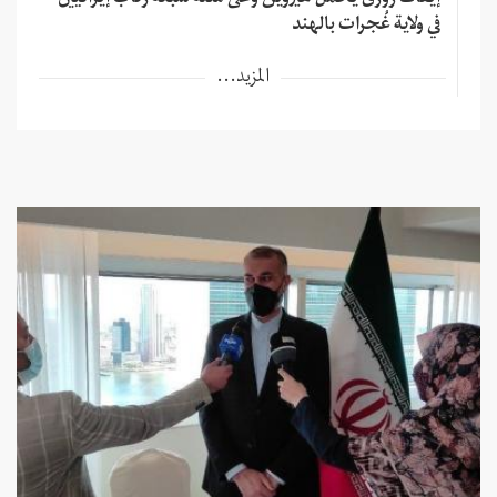
إيقاف زورق يحمل هيروين وعلى متنه سبعة ركاب إيرانيين
في ولاية غُجرات بالهند
المزيد...