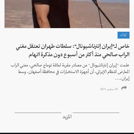
إيران
خاص لـ"إيران إنترناشيونال": سلطات طهران تعتقل مغني
الراب صالحي منذ أكثر من أسبوع دون مذكرة اتهام
علمت "إيران إنترناشيونال" من مصادر مقربة لعائلة توماج صالحي، مغني الراب
المعارض للنظام الإيراني، أن أجهزة الاستخبارات في محافظة أصفهان، وسط
إيران،...
20 سبتمبر 2021
المزيد