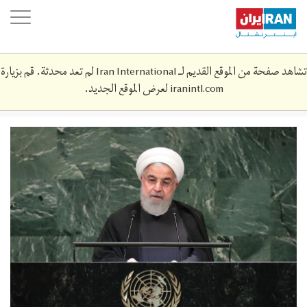
Skip
oggle
to
ation
main
content
تشاهد صفحة من الموقع القديم لـ Iran International لم تعد محدثة. قم بزيارة
iranintl.com
لعرض الموقع الجديد.
2018-
09-
7241202_hp1ee9p1emd6h_rtrmadp_3_un-
assembly.jpg