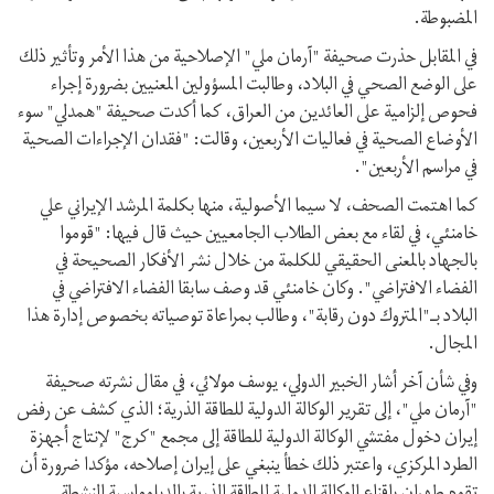
المضبوطة.
في المقابل حذرت صحيفة "آرمان ملي" الإصلاحية من هذا الأمر وتأثير ذلك
على الوضع الصحي في البلاد، وطالبت المسؤولين المعنيين بضرورة إجراء
فحوص إلزامية على العائدين من العراق، كما أكدت صحيفة "همدلي" سوء
الأوضاع الصحية في فعاليات الأربعين، وقالت: "فقدان الإجراءات الصحية
في مراسم الأربعين".
كما اهتمت الصحف، لا سيما الأصولية، منها بكلمة المرشد الإيراني علي
خامنئي، في لقاء مع بعض الطلاب الجامعيين حيث قال فيها: "قوموا
بالجهاد بالمعنى الحقيقي للكلمة من خلال نشر الأفكار الصحيحة في
الفضاء الافتراضي". وكان خامنئي قد وصف سابقا الفضاء الافتراضي في
البلاد بـ"المتروك دون رقابة"، وطالب بمراعاة توصياته بخصوص إدارة هذا
المجال.
وفي شأن آخر أشار الخبير الدولي، يوسف مولائي، في مقال نشرته صحيفة
"آرمان ملي"، إلى تقرير الوكالة الدولية للطاقة الذرية؛ الذي كشف عن رفض
إيران دخول مفتشي الوكالة الدولية للطاقة إلى مجمع "كرج" لإنتاج أجهزة
الطرد المركزي، واعتبر ذلك خطأ ينبغي على إيران إصلاحه، مؤكدا ضرورة أن