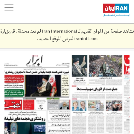
Skip
oggle
to
ation
main
content
تشاهد صفحة من الموقع القديم لـ Iran International لم تعد محدثة. قم بزيارة
iranintl.com
لعرض الموقع الجديد.
whatsapp_image_2021-
09-
28_at_08.‎51.‎58.jpeg