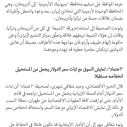
عزمه الموافقة على تسليم محافظة "سيونيك الأرمينية" إلى أذربيجان، وهي
المحافظة الوحيدة لأرمينيا التي تحاذي إيران، بعد وعود واشنطن وأنقرة له
بضمان علاقات حسنة من تركيا وأذربيجان.
ولوحت الصحيفة إلى استخدام ورقة "الشيعة" في كل من أذربيجان وتركيا،
وقالت إن هؤلاء الشيعة تربطهم علاقة وتعلّق بمركز التشيع (إيران) وعلى
حكومة إلهام علييف وأردوغان مواجهة هذه الأطراف، مضيفة أن هاتين
الدولتين ترتكبان مغامرة خطيرة قد تهدد وجودهما.
"اعتماد": تعايش السوق مع ثبات سعر الدولار يجعل من المستحيل
انخفاضه مستقبلا
قال الخبير الاقتصادي، وحيد شقاقي شهري، لصحيفة "اعتماد" أن ثبات
سعر الدولار أمام العملة الإيرانية يجعل من المستحيل تراجعه في قادم
الأيام، حتى لو رُفعت كافة العقوبات الاقتصادية عن طهران، معللا السبب
في ذلك إلى تعايش الاقتصاد الإيراني مع هذا السعر واستحالة انخفاض سعر
الدولار.
ونوه شقاقي مهر إلى أن الأخبار الإيجابية قد تكون عاملا في الحفاظ على