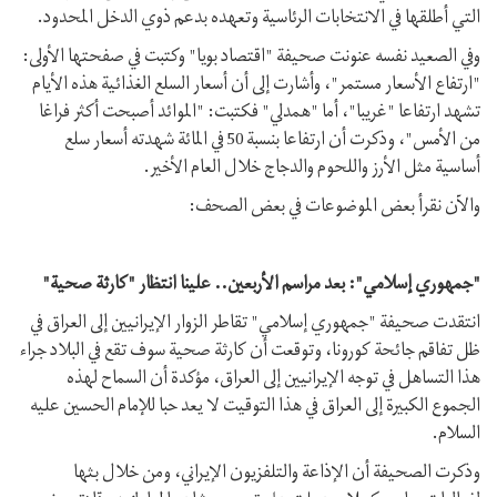
التي أطلقها في الانتخابات الرئاسية وتعهده بدعم ذوي الدخل المحدود.
وفي الصعيد نفسه عنونت صحيفة "اقتصاد بويا" وكتبت في صفحتها الأولى:
"ارتفاع الأسعار مستمر"، وأشارت إلى أن أسعار السلع الغذائية هذه الأيام
تشهد ارتفاعا "غريبا"، أما "همدلي" فكتبت: "الموائد أصبحت أكثر فراغا
من الأمس"، وذكرت أن ارتفاعا بنسبة 50 في المائة شهدته أسعار سلع
أساسية مثل الأرز واللحوم والدجاج خلال العام الأخير.
والآن نقرأ بعض الموضوعات في بعض الصحف:
"جمهوري إسلامي": بعد مراسم الأربعين.. علينا انتظار "كارثة صحية"
انتقدت صحيفة "جمهوري إسلامي" تقاطر الزوار الإيرانيين إلى العراق في
ظل تفاقم جائحة كورونا، وتوقعت أن كارثة صحية سوف تقع في البلاد جراء
هذا التساهل في توجه الإيرانيين إلى العراق، مؤكدة أن السماح لهذه
الجموع الكبيرة إلى العراق في هذا التوقيت لا يعد حبا للإمام الحسين عليه
السلام.
وذكرت الصحيفة أن الإذاعة والتلفزيون الإيراني، ومن خلال بثها