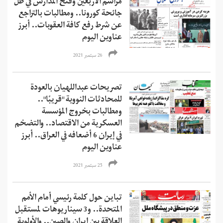
مراسم الأربعين وفتح المدارس في ظل
جائحة كورونا.. ومطالبات بالتراجع
عن شرط رفع كافة العقوبات.. أبرز
عناوين اليوم
26 سبتمبر 2021
تصريحات عبداللهيان بالعودة
للمحادثات النووية "قريبًا"..
ومطالبات بخروج المؤسسة
العسكرية من الاقتصاد.. والتضخم
في إيران 6 أضعافه في العراق.. أبرز
عناوين اليوم
25 سبتمبر 2021
تباين حول كلمة رئيسي أمام الأمم
المتحدة.. و3 سيناريوهات لمستقبل
العلاقة بين إيران والصين.. والأولوية