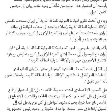
تقوم طهران بإقناع الوكالة الدولية للطاقة الذرية بالدبلوماسية النشطة
وأوضح أن استمرار هذا الوضع من شأنه أن يعيد ملف إيران إلى مجلس
الأمن الدولي.
وجاء في أحدث تقرير للوكالة الدولية للطاقة الذرية أن إيران سمحت لمفتشي
الوكالة الدولية للطاقة الذرية بإصلاح واستبدال معدات المراقبة في مواقع
إيران، باستثناء منشآت إنتاج أجهزة الطرد المركزي في كرج، بموجب الاتفاق
بين 20 و22 سبتمبر (أيلول).
وأكد رافائيل غروسي، المدير العام للوكالة الدولية للطاقة الذرية، أن "قرار
إيران منع الوصول إلى محطة إنتاج الطرد المركزي في كرج يتعارض مع بنود
الاتفاق الأخير بين طهران والوكالة الدولية للطاقة الذرية".
في المقابل نقلت الصحف الصادرة اليوم نفى مندوب إيران الدائم لدى
المنظمات الدولية في فيينا تقرير الوكالة الدولية للطاقة الذرية، واصفا التقرير
بأنه "غير دقيق".
على الصعيد الاقتصادي لفتت صحيفة "اقتصاد ملي" إلى استمرار ارتفاع
الأسعار في ظل التضخم الكبير الذي تعيشه البلاد، وقالت إن الارتفاع في
الأسعار بلغ حدا كبيرا، بحيث يشهد المواطن في كل يوم يدخل فيه إلى
السوق ارتفاعا في سعر السلعة الواحدة، مشيرة إلى وعود رئيس الجمهورية