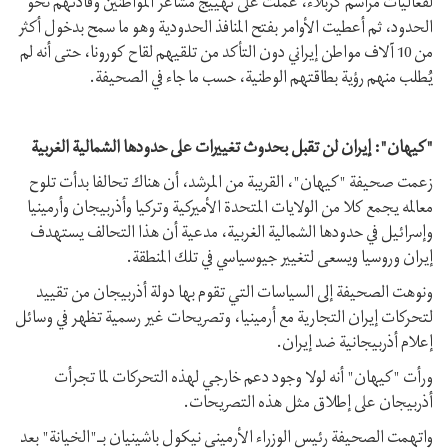
لفعاليات مراسم كربلاء، عملت على تهييج مشاعر المواطنين وقادتهم نحو
الحدود، ثم أعطيت الأوامر بفتح المنافذ الحدودية وهو ما سمح بدخول أكثر
من 10 آلاف مواطن إيراني دون التأكد من تلقيهم لقاح كورونا، حتى أنه لم
يُطلب منهم رؤية بطاقتهم الوطنية، حسب ما جاء في الصحيفة.
"كيهان": إيران لن تقبل بحدوث تغييرات على حدودها الشمالية الغربية
زعمت صحيفة "كيهان"، القريبة من المرشد، أن هناك تحالفا بدأت تلوح
معالمه يجمع كلا من الولايات المتحدة الأميركية وتركيا وأذربيجان وأرمينيا
وإسرائيل في حدودها الشمالية الغربية، مدعية أن هذا التحالف يستهدف
إيران وروسيا ويسعى لتغيير جيوسياسي في تلك المنطقة.
ونوهت الصحيفة إلى السياسات التي تقوم بها دولة أذربيجان من تقييد
لتحركات إيران التجارية مع أرمينيا، وتصريحات غير رسمية تظهر في وسائل
إعلام أذربيجانية ضد إيران.
ورأت "كيهان" أنه لولا وجود دعم خارجي لهذه التحركات لما تجرأت
أذربيجان على إطلاق مثل هذه التصريحات.
واتهمت الصحيفة رئيس الوزراء الأرميني نيكول باشينيان ‏بـ"الخيانة" بعد