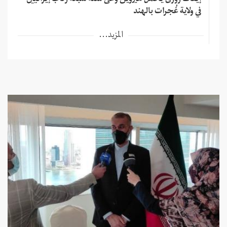
إيقاف زورق يحمل هيروين وعلى متنه سبعة ركاب إيرانيين
في ولاية غُجرات بالهند
المزيد...