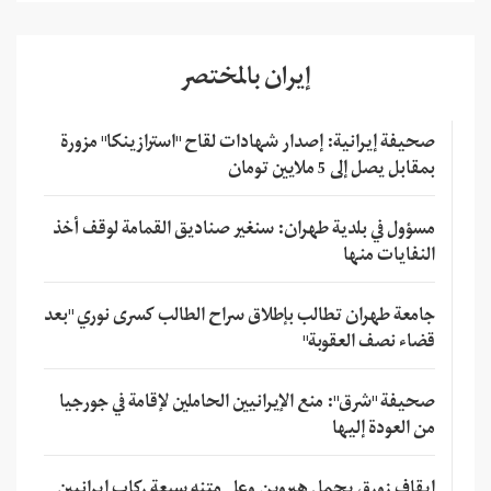
إيران بالمختصر
صحيفة إيرانية: إصدار شهادات لقاح "استرازينكا" مزورة
بمقابل يصل إلى 5 ملايين تومان
مسؤول في بلدية طهران: سنغير صناديق القمامة لوقف أخذ
النفايات منها
جامعة طهران تطالب بإطلاق سراح الطالب كسرى نوري "بعد
قضاء نصف العقوبة"
صحيفة "شرق": منع الإيرانيين الحاملين لإقامة في جورجيا
من العودة إليها