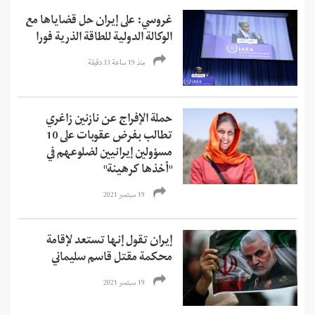
غروسي: على إيران حل قضاياها مع
الوكالة الدولية للطاقة الذرية فورا
منذ 19 ساعة 33 دقیقة
حملة الإفراج عن نازنين زاغري
تطالب بفرض عقوبات على 10
مسؤولين إيرانيين لضلوعهم في
"أخذها كرهينة"
19 سبتمبر 2021
إيران تقول إنها تستعد لإقامة
محكمة مقتل قاسم سليماني
19 سبتمبر 2021