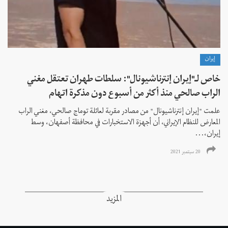
إيران
خاص لـ"إيران إنترناشيونال": سلطات طهران تعتقل مغني
الراب صالحي منذ أكثر من أسبوع دون مذكرة اتهام
علمت "إيران إنترناشيونال" من مصادر مقربة لعائلة توماج صالحي، مغني الراب
المعارض للنظام الإيراني، أن أجهزة الاستخبارات في محافظة أصفهان، وسط
إيران،...
20 سبتمبر 2021
المزيد