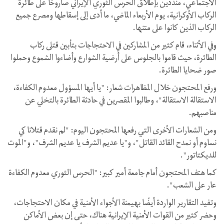
الاجتماعي، منددين بإطلاق الحرس الثوري الإيراني صاروخًا على طائرة
الركاب الأوكرانية، يوم الأربعاء الماضي، ما أدى إلى إسقاطها ومصرع جميع
الركاب الذين كانوا على متنها.
وفي الأثناء، قام كثير من المشاركين في الاحتجاجات بتأبين قتلى ركاب
الطائرة، حيث قاموا بالجلوس على أرضية الشوارع وأضاءوا الشموع وحملوا
صور ضحايا الطائرة.
ورفع المحتجون خلال المظاهرات شعار: "يا أيها المسؤول معدوم الكفاءة،
الاستقالة الاستقالة"، وطالبوا المقصرين في حادثة الطائرة بالتخلي عن
مناصبهم.
ومن الشعارات الأخرى التي رفعها المحتجون اليوم: "لم نقدم قتلانا كي
نساوم أو نمدح القائد القاتل"، و"يا عديم الشرف يا عديم الشرف"، و"الموت
للديكتاتور".
كما هتف المحتجون أمام جامعة أمير كبير: "الحرس الثوري معدوم الكفاءة
عار على الشعب".
وتفيد التقارير الواردة أيضًا بهيمنة الأجواء الأمنية في مكان الاحتجاجات،
وحضر كثير من القوات الأمنية الإيرانية هناك، حتى إن بعض الأماكن