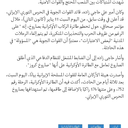
شهدت اشتباكات بين الشعب المحتج والقوات الأمنية.
وكان أمير علي حاجي زاده، قائد القوات الجوية في الحرس الثوري الإيراني،
قد أعلن في وقت سابق، من اليوم السبت 11 يناير (كانون الثاني)، خلال
مؤتمر صحافي، حول تحطم طائرة الركاب الأوكرانية بصاروخ، إنه "علی
الرغم من ظروف الحرب والتحذيرات المتكررة، لم یتم إلغاء الرحلات
المدنیة "لبعض الاعتبارات"، معتبرًا أن القوات الجوية هي "المسؤولة" في
هذه الحادثة.
وأشار حاجی زاده إلى أن الضابط المشغل للنظام الدفاعي الذي أطلق
الصاروخ تعامل مع الطائرة الأوكرانية على أنها "صاروخ كروز".
وأصدرت هيئة الأركان العامة للقوات المسلحة الإيرانية بيانًا، اليوم السبت،
بعد ثلاثة أيام من الحادث، أکدت فیه أن الطائرة الأوكرانية، الرحلة رقم
752، وعلى متنها 176 راکبًا بالإضافة إلى طاقمها، تم استهدافها بصاروخ
الحرس الثوري الإيراني.
إيران
مظاهرات
الطائرة الأوكرانية