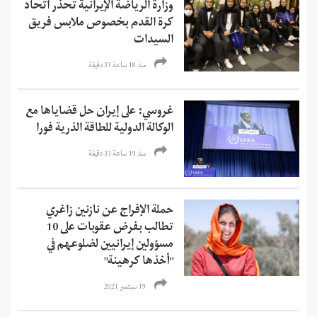
وزارة الرياضة الإيرانية تحذر اتحاد
كرة القدم بخصوص ملابس فريق
السيدات
منذ 18 ساعة 33 دقیقة
غروسي: على إيران حل قضاياها مع
الوكالة الدولية للطاقة الذرية فورا
منذ 19 ساعة 33 دقیقة
حملة الإفراج عن نازنين زاغري
تطالب بفرض عقوبات على 10
مسؤولين إيرانيين لضلوعهم في
"أخذها كرهينة"
19 سبتمبر 2021