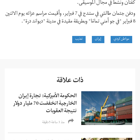
كفنان ونشط في مجال الموسيقى.
ودفن جثمان طالشي في سنندج في 7 فبراير، وأقيمت مراسم عزائه يوم الاثنين
8 فبراير "في جو أمني تمامًا" وبطريقة مقيدة في مدينة "ديواند درة".
مواطن كردي
إيران
تعذيب
ذات علاقة
الحكومة الأميركية: تجارة إيران
الخارجية انخفضت 70 مليار دولار
نتيجة العقوبات
منذ 3 ساعة 5 دقیقة