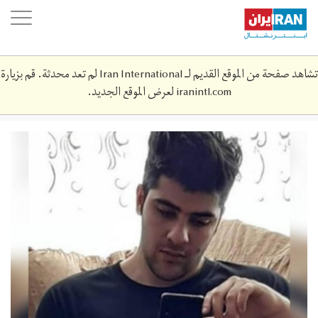
Skip
oggle
to
ation
main
content
تشاهد صفحة من الموقع القديم لـ Iran International لم تعد محدثة. قم بزيارة
iranintl.com
لعرض الموقع الجديد.
23a03442-
857c-
47f1-
b444-
faf119a1dc58.jpeg