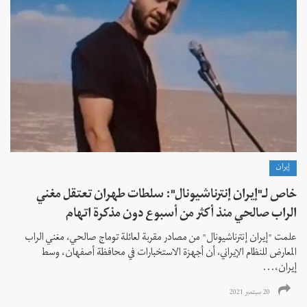
إيران
خاص لـ"إيران إنترناشيونال": سلطات طهران تعتقل مغني
الراب صالحي منذ أكثر من أسبوع دون مذكرة اتهام
علمت "إيران إنترناشيونال" من مصادر مقربة لعائلة توماج صالحي، مغني الراب
المعارض للنظام الإيراني، أن أجهزة الاستخبارات في محافظة أصفهان، وسط
إيران،...
20 سبتمبر 2021