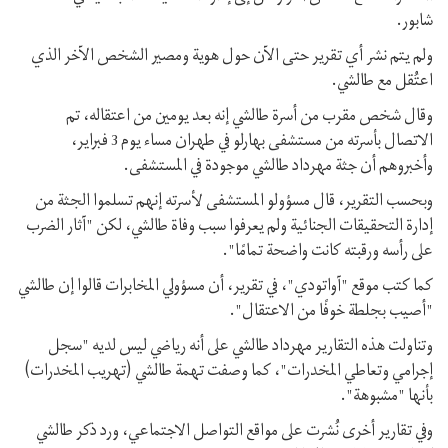
شابور.
ولم يتم نشر أي تقرير حتى الآن حول هوية ومصير الشخص الآخر الذي
اعتُقل مع طالشي.
وقال شخص مقرب من أسرة طالشي إنه بعد يومين من اعتقاله، تم
الاتصال بأسرته من مستشفى بهارلو في طهران مساء يوم 3 فبراير،
وأخبروهم أن جثة مهرداد طالشي موجودة في المستشفى.
وبحسب التقرير، قال مسؤولو المستشفى لأسرته إنهم تسلموا الجثة من
إدارة التحقيقات الجنائية ولم يعرفوا سبب وفاة طالشي، لكن "آثار الضرب
على رأسه ورقبته كانت واضحة تمامًا".
كما كتب موقع "آواتودي"، في تقرير، أن مسؤولي المخابرات قالوا إن طالشي
"أصيب بجلطة خوفًا من الاعتقال".
وتناولت هذه التقارير مهرداد طالشي على أنه رياضي ليس لديه "سجل
إجرامي وتعاطي المخدرات"، كما وصفت تهمة طالشي (تهريب المخدرات)
بأنها "مشبوهة".
وفي تقارير أخرى نُشرت على مواقع التواصل الاجتماعي، ورد ذكر طالشي