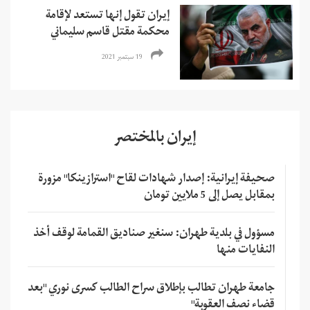
إيران تقول إنها تستعد لإقامة
محكمة مقتل قاسم سليماني
19 سبتمبر 2021
إيران بالمختصر
صحيفة إيرانية: إصدار شهادات لقاح "استرازينكا" مزورة
بمقابل يصل إلى 5 ملايين تومان
مسؤول في بلدية طهران: سنغير صناديق القمامة لوقف أخذ
النفايات منها
جامعة طهران تطالب بإطلاق سراح الطالب كسرى نوري "بعد
قضاء نصف العقوبة"