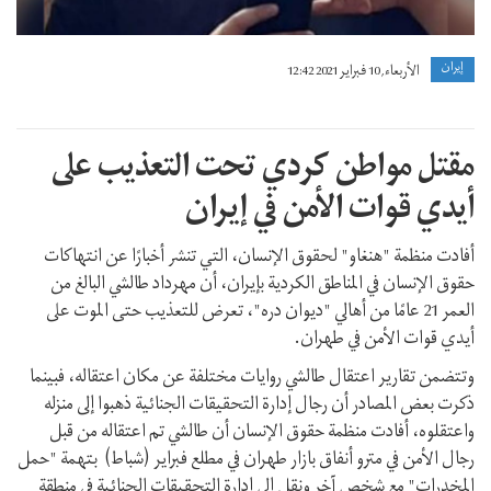
إيران
الأربعاء, 10 فبراير 2021 12:42
مقتل مواطن كردي تحت التعذيب على
أيدي قوات الأمن في إيران
أفادت منظمة "هنغاو" لحقوق الإنسان، التي تنشر أخبارًا عن انتهاكات
حقوق الإنسان في المناطق الكردية بإيران، أن مهرداد طالشي البالغ من
العمر 21 عامًا من أهالي "ديوان دره"، تعرض للتعذيب حتى الموت على
أيدي قوات الأمن في طهران.
وتتضمن تقارير اعتقال طالشي روايات مختلفة عن مكان اعتقاله، فبينما
ذكرت بعض المصادر أن رجال إدارة التحقيقات الجنائية ذهبوا إلى منزله
واعتقلوه، أفادت منظمة حقوق الإنسان أن طالشي تم اعتقاله من قبل
رجال الأمن في مترو أنفاق بازار طهران في مطلع فبراير (شباط) بتهمة "حمل
المخدرات" مع شخص آخر ونقل إلى إدارة التحقيقات الجنائية في منطقة