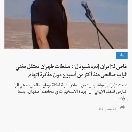
إيران
خاص لـ"إيران إنترناشيونال": سلطات طهران تعتقل مغني
الراب صالحي منذ أكثر من أسبوع دون مذكرة اتهام
علمت "إيران إنترناشيونال" من مصادر مقربة لعائلة توماج صالحي، مغني الراب
المعارض للنظام الإيراني، أن أجهزة الاستخبارات في محافظة أصفهان، وسط
إيران،...
20 سبتمبر 2021