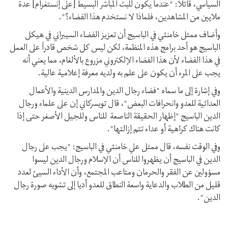
السياسي، قائلاً: "عندما يكون للبث المباشر البسيط [على إنستغرام] عدة
ملايين من المشاهدين، فلماذا لا نستخدم هذا الفضاء؟".
وأضاف ممثل خامنئي في الباسيج أن تعزيز الفضاء السيبراني في هيكل
الباسيج هو أحد برامج هذه المنظمة، لكن ليس كل شخص قادراً على العمل
في هذا الفضاء لأن هذا الفضاء الإلكتروني مزروع بالألغام، مما يعني أنه
يجب على المرء أن يكون على علم به ولديه معرفة إعلامية عالية.
وفي إشارة إلى ما سماه "فضاء رجال الدين والمدارس الدينية والأعمال
العدائية للعدو وانحرافات البعض"، قال تويسركاني إن على علماء ورجال
الدين الباسيج "إظهار الحقيقة الناصعة للناس وللجيل الأصغر حتى إذا
كانت هناك كراهية أو عداء تتم إزالتها".
وفي الوقت نفسه، قال ممثل علي خامنئي في الباسيج: "يجب على رجال
الدين في الباسيج أن يظهروا للناس أن الإسلام ورجال الدين ليسوا
مسؤولين عن الفقر والحرمان ومتاعب المجتمع، وأن الأداء السيئ لعدد
قليل من الطلاب والدعاية واسعة النطاق للعدو أديا إلى تشويه صورة رجال
الدين".