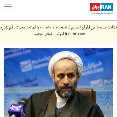
Skip
oggle
to
ation
main
content
تشاهد صفحة من الموقع القديم لـ Iran International لم تعد محدثة. قم بزيارة
iranintl.com
لعرض الموقع الجديد.
139211181228547832070284.jpg