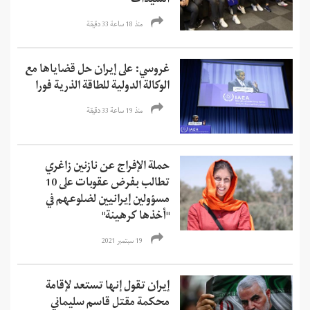
السيدات
منذ 18 ساعة 33 دقیقة
غروسي: على إيران حل قضاياها مع
الوكالة الدولية للطاقة الذرية فورا
منذ 19 ساعة 33 دقیقة
حملة الإفراج عن نازنين زاغري
تطالب بفرض عقوبات على 10
مسؤولين إيرانيين لضلوعهم في
"أخذها كرهينة"
19 سبتمبر 2021
إيران تقول إنها تستعد لإقامة
محكمة مقتل قاسم سليماني