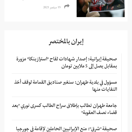
19 سبتمبر 2021
إيران بالمختصر
صحيفة إيرانية: إصدار شهادات لقاح "استرازينكا" مزورة
بمقابل يصل إلى 5 ملايين تومان
مسؤول في بلدية طهران: سنغير صناديق القمامة لوقف أخذ
النفايات منها
جامعة طهران تطالب بإطلاق سراح الطالب كسرى نوري "بعد
قضاء نصف العقوبة"
صحيفة "شرق": منع الإيرانيين الحاملين لإقامة في جورجيا