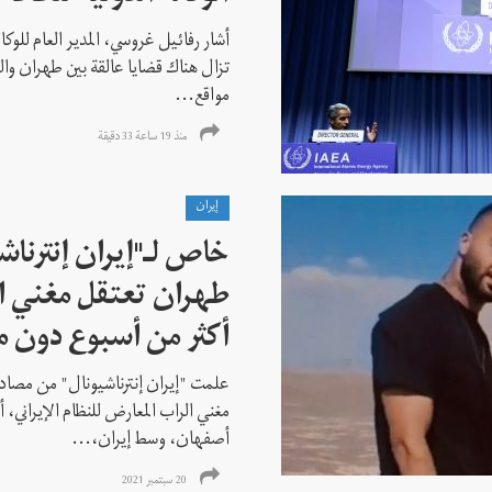
أشار رفائيل غروسي، المدير العام للوكالة
تزال هناك قضايا عالقة بين طهران وال
مواقع...
منذ 19 ساعة 33 دقیقة
إيران
خاص لـ"إيران إنترنا
طهران تعتقل مغني ا
أكثر من أسبوع دون م
علمت "إيران إنترناشيونال" من مصادر
مغني الراب المعارض للنظام الإيراني،
أصفهان، وسط إيران،...
20 سبتمبر 2021