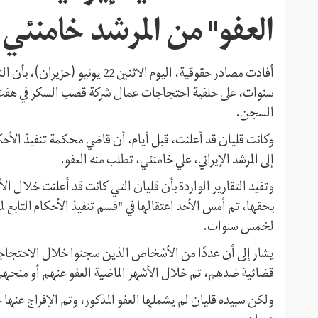
العفو" من المرشد خامنئي
سنوات، على خلفية احتجاجات عمال شركة قصب السكر في هفت تبه
السجن.
وكانت قليان قد أعلنت، قبل أيام، أن قاضي محكمة تنفيذ الأحك
إلى المرشد الإيراني، علي خامنئي، تطلب منه العفو.
وتفيد التقارير الواردة بأن قليان التي كانت قد أعلنت خلال ال
بحقها، تم أمس الأحد اعتقالها في "قسم تنفيذ الأحكام التابع
لخمس سنوات.
يشار إلى أن عددًا من الأشخاص الذين سجنوا خلال الاحتجاج
قضائية ضدهم، تم خلال الأشهر الماضية العفو عنهم أو منحهم 
ولكن سبيده قليان لم يشملها العفو المذكور، وتم الإفراج عنها خ