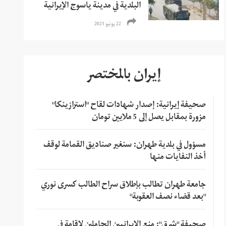
البلدية في مدينة ياسوج الإيرانية
22 يونيو 2021
إيران بالمختصر
صحيفة إيرانية: إصدار شهادات لقاح "استرازينكا"
مزورة بمقابل يصل إلى 5 ملايين تومان
مسؤول في بلدية طهران: سنغير صناديق القمامة لوقف
أخذ النفايات منها
جامعة طهران تطالب بإطلاق سراح الطالب كسرى نوري
"بعد قضاء نصف العقوبة"
صحيفة "شرق": منع الإيرانيين الحاملين لإقامة في