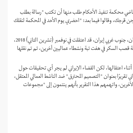
 قاضي محكمة تنفيذ الأحكام طلب منها أن تكتب "رسالة بطلب
 سجن قرجك، وقالوا فيما بعد: "احضري يوم الأحد في المحكمة لنقلك
وكانت الشرطة الأمنية في مدينة الشوش التابعة لمحافظة خوزستان، جنوب غربي إيران، قد اعتقلت في نوفمبر (تشرين الثاني) 2018،
ى جانب 20 شخصًا من عمال شركة قصب السكر في هفت تبة ونشطاء عماليين آخرين، ثم تم نقلها
ناء اعتقالها، لكن القضاء الإيراني لم يجر أي تحقيقات حول
ر التلفزيون الإيراني تقريرًا بعنوان "التصميم المحترق" ضد الناشط العمالي المعتقل،
آخرين، واتهمهم هذا التقرير بأنهم ينتمون إلى "مجموعات