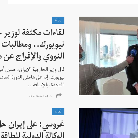
إيران
لقاءات مكثفة لوزير خ
نيويورك.. ومطالبات ب
النووي والإفراج عن 
قال وزير الخارجية الإيراني، حسين أم
نيويورك، إنه على هامش الدورة السادس
المتحدة، بالإضافة...
منذ 4 ساعة 36 دقیقة
إيران
غروسي: على إيران حل
الوكالة الدولية للطاقة 