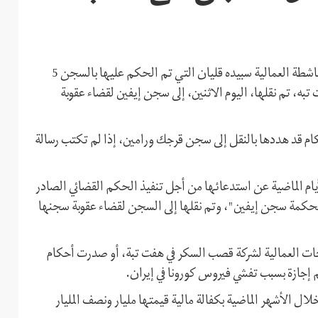
أفادت مصادر حقوقية، اليوم الاثنين 22 يونيو (حزيران)، بأن الناشطة العمالية سبيده قليان التي تم الحكم عليها بالسجن 5
، تم نقلها، اليوم الاثنين، إلى سجن إيفين لقضاء عقوبة
ام قد هددها بالنقل إلى سجن قرجك ورامين، إذا لم تكتب رسالة
أيام الماضية عن استدعائها من أجل تنفيذ الحكم القضائي الصادر
 لمحكمة سجن إيفين"، وتم نقلها إلى السجن لقضاء عقوبة سجنها
ات العمالية لشركة قصب السكر في هفت تبة، أو صدرت أحكام
إجازة بسبب تفشي فيروس كورونا في إيران.
لال الأشهر الماضية بكفالة مالية قيمتها مليار ونصف المليار