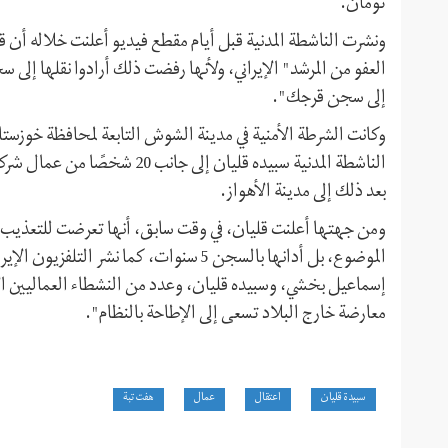
تومان.
ونشرت الناشطة المدنية قبل أيام مقطع فيديو أعلنت خلاله أن
العفو من المرشد" الإيراني، ولأنها رفضت ذلك أرادوا نقلها إلى
إلى سجن قرجك".
الناشطة المدنية سبيده قليان إل
بعد ذلك إلى مدينة الأهواز.
ومن جهتها أعلنت قليان، في وقت سابق، أنها تعرضت للتعذيب أث
الموضوع، بل أدانها بالسجن 5 سنوات، كما نش
إسماعيل بخشي، وسبيده قليان، وعدد من النشطاء العماليين ال
معارضة خارج البلاد تسعى إلى الإطاحة بالنظام".
سبيدة قليان
اعتقال
عمال
هفت تبة