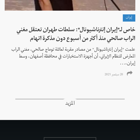
إيران
خاص لـ"إيران إنترناشيونال": سلطات طهران تعتقل مغني
الراب صالحي منذ أكثر من أسبوع دون مذكرة اتهام
علمت "إيران إنترناشيونال" من مصادر مقربة لعائلة توماج صالحي، مغني الراب
المعارض للنظام الإيراني، أن أجهزة الاستخبارات في محافظة أصفهان، وسط
إيران،...
20 سبتمبر 2021
المزيد