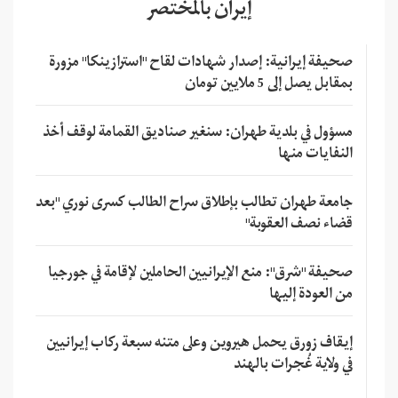
إيران بالمختصر
صحيفة إيرانية: إصدار شهادات لقاح "استرازينكا" مزورة
بمقابل يصل إلى 5 ملايين تومان
مسؤول في بلدية طهران: سنغير صناديق القمامة لوقف أخذ
النفايات منها
جامعة طهران تطالب بإطلاق سراح الطالب كسرى نوري "بعد
قضاء نصف العقوبة"
صحيفة "شرق": منع الإيرانيين الحاملين لإقامة في جورجيا
من العودة إليها
إيقاف زورق يحمل هيروين وعلى متنه سبعة ركاب إيرانيين
في ولاية غُجرات بالهند