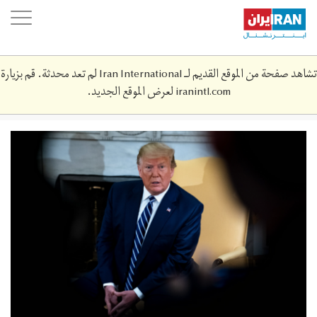
Skip
oggle
to
ation
main
content
تشاهد صفحة من الموقع القديم لـ Iran International لم تعد محدثة. قم بزيارة
iranintl.com
لعرض الموقع الجديد.
screen_shot_2019-
06-
20_at_7.‎43.‎44_pm.png