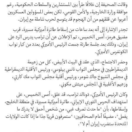
وقالت الصحيفة إن خلافًا طرأ بين المستشارين والسلطات الحكومية، رغم
موافقة وزارة الخارجية، والأمن القومي، لكن بعض المسؤولين العسكريين
أعربوا عن قلقهم من أن الهجوم قد يتوسع لحرب شاملة مع إيران.
تجدر الإشارة إلى أنه بعد ساعات من إسقاط طائرة أميركية مسيرة، قرب
مضيق هرمز، أمس الخميس، تم الإعلان عن أن ترامب يدرس الرد على
إيران، وذلك بعد جلسة طارئة جمعت الرئيس الأميركي بعدد من كبار نواب
الكونغرس الأميركي.
وحضر الاجتماع، الذي عقد في البيت الأبيض، كل من زعيمة
الديمقراطيين في مجلس النواب نانسي بيلوسي، ورئيس الأقلية الديمقراطية
في مجلس الشيوخ جاك شومر، ورئيس أقلية مجلس النواب مك كارتي،
وزعيم الأغلبية في المجلس ميتش مكوني.
وكان الرئيس الأميركي، دونالد ترامب، قد علق، أمس الخميس، على
استهداف الحرس الثوري الإيراني، طائرة أميركية مسيرة، في منطقة الخليج،
وإسقاطها، بأن "ما حدث تصرف غبي، من شخص أحمق لا يدرك ما
يفعل"، مضيفًا أمام الصحافيين: "ستعرفون قريبًا جدًا ما إذا كانت الولايات
المتحدة ستضرب إيران أم لا".