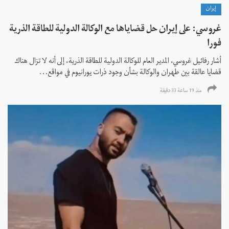
إيران
غروسي: على إيران حل قضاياها مع الوكالة الدولية للطاقة الذرية
فورا
أشار رفائيل غروسي، المدير العام للوكالة الدولية للطاقة الذرية، إلى أنه لا تزال هناك
قضايا عالقة بين طهران والوكالة بشأن وجود ذرات يورانيوم في مواقع...
منذ 19 ساعة 33 دقیقة