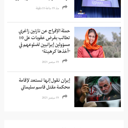
منذ 19 ساعة 33 دقیقة
حملة الإفراج عن نازنين زاغري
تطالب بفرض عقوبات على 10
مسؤولين إيرانيين لضلوعهم في
"أخذها كرهينة"
19 سبتمبر 2021
إيران تقول إنها تستعد لإقامة
محكمة مقتل قاسم سليماني
19 سبتمبر 2021