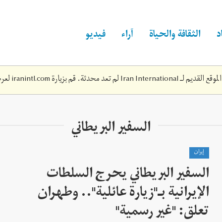
د
الثقافة والحياة
آراء
فيديو
Iran Inte لم تعد محدثة. قم بزيارة
iranintl.com
لعرض
السفير البريطاني
إيران
السفير البريطاني يحرج السلطات
الإيرانية بـ"زيارة عائلية".. وطهران
تعلق: "غير رسمية"