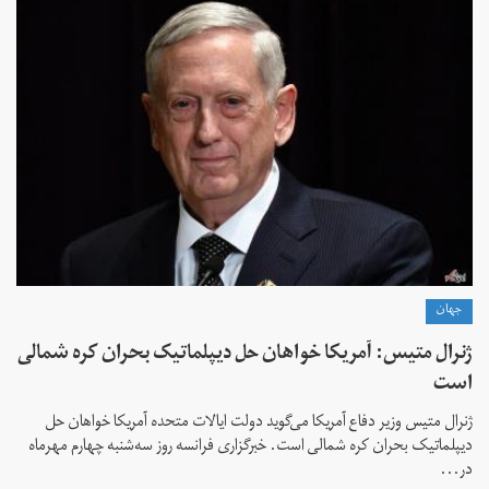
جهان
ژنرال متیس: آمریکا خواهان حل دیپلماتیک بحران کره شمالی
است
ژنرال متیس وزیر دفاع آمریکا می‌گوید دولت ایالات متحده آمریکا خواهان حل
دیپلماتیک بحران کره شمالی است. خبرگزاری فرانسه روز سه‌شنبه چهارم مهرماه
در...