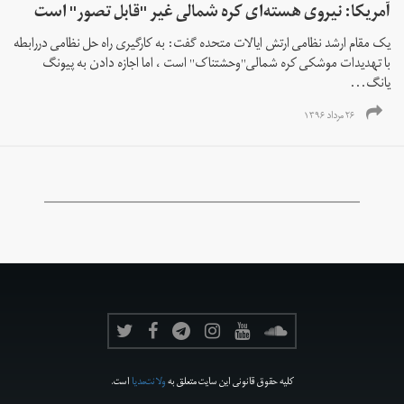
آمریکا: نیروی هسته‌ای کره شمالی غیر ''قابل تصور'' است
یک مقام ارشد نظامی ارتش ایالات متحده گفت: به کارگیری راه حل نظامی دررابطه
با تهدیدات موشکی کره شمالی''وحشتناک'' است ، اما اجازه دادن به پیونگ
یانگ...
۲۶ مرداد ۱۳۹۶
کلیه حقوق قانونی این سایت متعلق به
ولانت‌مدیا
است.