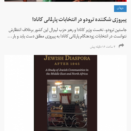
جهان
پیروزی شکننده ترودو در انتخابات پارلمانی کانادا
جاستین ترودو، نخست وزیر کانادا و رهبر حزب لیبرال این کشور برخلاف انتظارش
نتوانست در انتخابات زود‌هنگام پارلمانی کانادا به پیروزی مطلق دست یابد و بار...
۴ ساعت ۱۶ دقیقه پیش