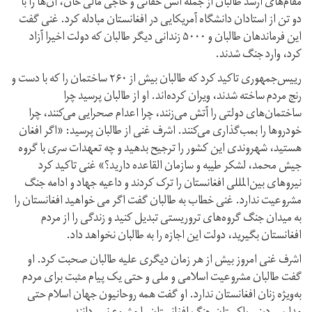
مقام‌های ارشد طالبان از جمله انس حقانی و حاجی مالی خان، آن‌ها را با
دو تن از استادان دانشگاه آمریکایی در افغانستان مبادله کرد. غنی گفت
این فرماندهان طالبان و ۵۰۰۰ زندانی دیگر طالبان که دولت اخیرا آزاد
کرد، وارد جنگ شدند.
رییس‌جمهوری تاکید کرد که طالبان بیش از ۲۶۰ ساختمان را که با دست و
رنج مردم ساخته شدند، ویران کرده‌اند. او از طالبان پرسید چرا
ساختمان‌های دولتی را آتش می‌زنند، چرا اعدام صحرایی می‌کنند، چرا
خودروها را بمب‌گذاری می‌کنند. اشرف غنی از طالبان پرسید: «اگر افغان
هستید، شهروندی این کشور را ترجیح بدهید و چه تعهدات سری با گروه
جیش محمد، لشکر طیبه و سازمان القاعده دارید؟» غنی تاکید کرد
نیروهای بین‌المللی افغانستان را ترک کردند و داعیه جهاد و ادامه جنگ
مشروعیت ندارد. غنی خطاب به طالبان گفت اگر می خواهید افغانستان را
به میدان جنگ گروه‌های تروریستی تبدیل کنید و زندگی را از مردم
افغانستان بگیرید، دولت این اجازه را به طالبان نخواهد داد.
اشرف غنی امروز بیش از هر زمان دیگری علیه طالبان صحبت کرد. او
گفت طالبان مشروعیت اسلامی و ملی و حتی یک پیام مثبت برای مردم
به‌ویژه زنان افغانستان ندارد. او گفت همه روحانیون جهان اسلام حتی