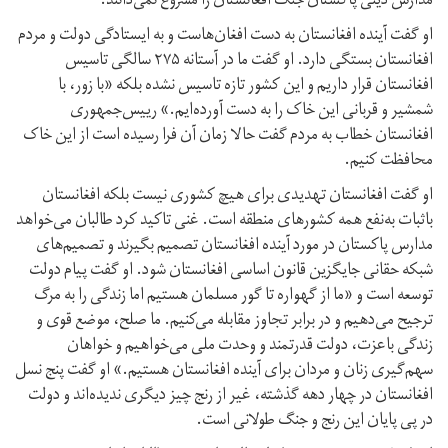
مدارس دینی پاکستان جنگ افغانستان را مشروع نمی‌دانند.
او گفت آینده افغانستان به دست افغان‌هاست و به ایستادگی دولت و مردم
افغانستان بستگی دارد. او گفت ما در آستانه ۲۷۵ سالگی تاسیس
افغانستان قرار داریم و این کشور تازه تاسیس نشده بلکه «با زور، با
شمشیر و قربانی این خاک را به دست آورده‌ایم.» رییس‌جمهوری
افغانستان خطاب به مردم گفت حالا زمان آن فرا رسیده است از این خاک
محافظت کنیم.
او گفت افغانستان تهدیدی برای هیچ کشوری نیست بلکه افغانستان
با‌ثبات به‌نفع همه کشورهای منطقه است. غنی تاکید کرد طالبان می‌خواهد
مدارس پاکستان در مورد آینده افغانستان تصمیم بگیرند و تصمیم‌های
شبکه حقانی جایگزین قانون اساسی افغانستان شود. او گفت پیام دولت
توسعه است و «ما از گهواره تا گور مسلمان هستیم اما زندگی را به مرگ
ترجیح می‌دهیم و در برابر تجاوز مقابله می‌کنیم. ما صلح، موضع قوی و
زندگی با‌عزت، دولت قدرتمند و وحدت ملی می‌خواهیم و خواهان
سهم‌گیری زنان و مردان برای آینده افغانستان هستیم.» او گفت پنج نسل
افغانستان در چهار دهه گذشته، غیر از رنج چیز دیگری ندیده‌اند و دولت
در پی پایان این رنج و جنگ طولانی است.