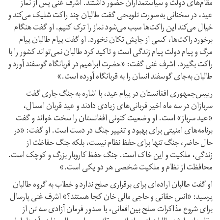
مقام‌های دولت و سیاستمداران حضور داشتند. اشرف غنی پس از نماز
عید، در سخنانی به‌صورت تلویحی گفت طالبان چند راکت شلیک می‌کند و
خیال می‌کند این راکت‌ها سبب می‌شود نماز را ترک کنیم. او گفت هنگام
برخورد راکت‌ها، کسی از جایش تکان نخورد. او گفت پیام طالبان پیام
مرگ و پیام دولت پیام زندگی است و تاکید کرد طالبان نمی‌تواند کشور را با
راکت بگیرد. اشرف غنی گفت: «حضرت ابراهیم در قربانگاه گوسفند آورد و
طالبان به‌جای گوسفند انسان را به قربانگاه آورده است.»
رییس‌جمهوری افغانستان در پیام عید، با اشاره به جنگ جاری گفت
سربازان در سه ماه اخیر قربانی‌های زیادی دادند و عید قربان امسال،
«عید سرباز» است. او وضعیت کنونی افغانستان را سخت خواند و گفت
برنامه‌های امنیتی برای بهبود و تغییر جنگ در دست است. او گفت: «در
حال حاضر، جنگ تنها برای حفظ نظام نیست، بلکه جنگ حفاظت از
زندگی، ملکیت و این خاک است. جنگ حفظ کار‌و‌بار بزرگ و کوچک است.
محافظت از نظام و ملکیت شخصی هر دو یکی است.»
او گفت طالبان اراده‌ای برای برقراری صلح ندارد و خطاب به گروه طالبان
پرسید: «انس حقانی و حاجی مالی خان کجا هستند؟» اشرف غنی پارسال
برای شروع مذاکرات صلح بین‌افغانی، با صدور فرمان آزادی سه تن از