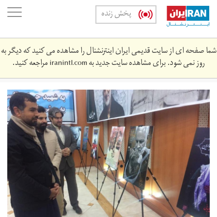
Skip
oggle
پخش زنده
to
ation
main
content
شما صفحه ای از سایت قدیمی ایران اینترنشنال را مشاهده می کنید که دیگر به
روز نمی شود. برای مشاهده سایت جدید به
iranintl.com
مراجعه کنید.
img-
20201230-
wa0011.jpg