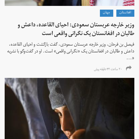
افغانستان
جهان
وزیر خارجه عربستان سعودی: احیای القاعده،‌ داعش و
طالبان در افغانستان یک نگرانی واقعی است
فیصل بن فرحان، ‌وزیر خارجه عربستان سعودی، گفت بازگشت و احیای القاعده،‌
داعش و طالبان در افغانستان یک «نگرانی واقعی» است. او در گفت‌وگو با نشریه
«...
۲۰ ساعت ۴۳ دقیقه پیش