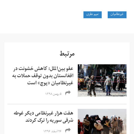
غیرنظامیان
نعیم نظری
مرتبط
عفو بین‌الملل: کاهش خشونت در
افغانستان بدون توقف حملات به
غیرنظامیان «پوچ» است
۵ بهمن ۱۳۹۸
هفت هزار غیرنظامی دیگر غوطه
شرقی سوریه را ترک کردند
۲۶ اسفند ۱۳۹۶