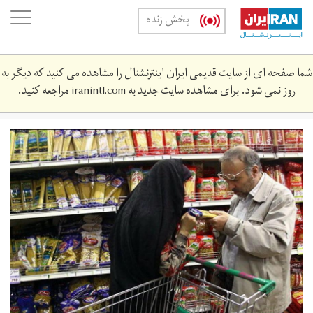
Skip
oggle
پخش زنده
to
ation
main
content
شما صفحه ای از سایت قدیمی ایران اینترنشنال را مشاهده می کنید که دیگر به
روز نمی شود. برای مشاهده سایت جدید به
iranintl.com
مراجعه کنید.
57309450_main.jpg