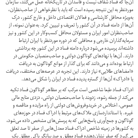
آن‌جا که فساد شفاف نیست و فاسدان در تاریکخانه عمل می‌کنند، سازمان
مورد‌نظر به این نتیجه رسیده است که باید با نظر‌خواهی از صاحب‌نظران،
به‌ویژه محافل کارشناسی و فعالان اقتصادی داخل و خارج کشور، درک
آن‌ها از دامنه فساد در آن کشور را تعریف و تبیین کرد. به‌عنوان نمونه، از
صاحب‌نظران امور ایران و مسئولان محافل کسب‌و‌کار در این کشور و نیز
سرمایه‌گذاران خارجی و محافلی که در دوره مورد‌نظر با ایران ارتباط
داشته‌اند پرسیده می‌شود در‌باره دامنه فساد در این کشور چه برداشتی
دارند. آن‌ها با نهاد‌های گوناگون دولتی و صاحب‌منصبان حکومتی در
ارتباط بوده‌اند و می‌دانند که برای گذار از موانع گوناگون به دریافت
«امضا‌های طلایی» نیاز دارند. این تجربه در عرصه‌های مختلف، دریافت
یا «ادراک» آن‌ها از گستره پدیده فساد در ایران را شکل می‌دهد.
ادراک فساد طبعا شاخصی است مرکب که بر مظاهر گوناگون فساد تکیه
می‌کند از جمله رشوه، زد‌و‌بند با صاحب‌منصبان دولتی، دزدی منابع مالی
عمومی، اختلاس در خرید‌و‌فروش‌های دولتی از راه مزایده و مناقصه و
غیره. با استاندارد‌سازی ملاک‌های مرتبط با ادراک فساد در حوزه‌های
گوناگون و جمع‌آوری پاسخ‌هایی که به پرسش‌های مشخص داده می‌شود،
به کشور‌ها در زمینه شاخص ادراک فساد معدل‌هایی از صفر تا صد تعلق
می‌گیرد که صفر نشان‌دهنده فساد مطلق و صد بیانگر پاکی مطلق یک