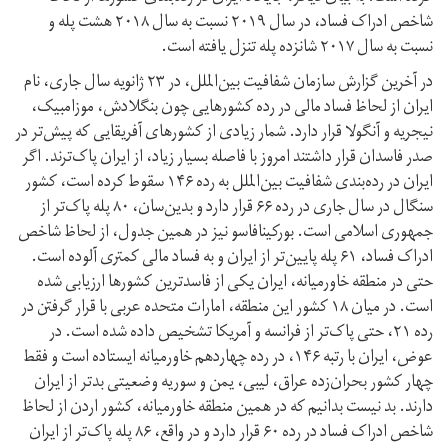
شاخص ادراک فساد، در سال ۲۰۱۹ نسبت به سال ۲۰۱۸ هشت پله و
نسبت به سال ۲۰۱۷ شانزده پله تنزل یافته است.
در آخرین گزارش سازمان شفافیت بین‌الملل، در ۲۳ ژانویه سال جاری، نام
ایران از لحاظ فساد مالی در رده کشور‌هایی چون بنگلادش، موزامبیک،
نیجریه و آنگولا قرار دارد. شمار زیادی از کشور‌های آفریقایی که پیش‌تر در
صدر فاسدان قرار داشتند امروز با فاصله بسیار زیاد، از ایران پاک‌ترند. اگر
ایران در رده‌بندی شفافیت بین‌الملل به رده ۱۴۶ سقوط کرده است، کشور
سنگال در سال جاری در رده ۶۶ قرار دارد و بدین‌سان، ۸۰ پله پاک‌تر از
جمهوری اسلامی است. بورکینافاسو نیز در همین جدول، از لحاظ شاخص
ادراک فساد، ۶۱ پله پایین‌تر از ایران و به فساد مالی کمتری آلوده است.
حتی در منطقه خاورمیانه، ایران یکی از فاسدترین کشور‌ها ارزیابی شده
است. در میان ۱۸ کشور این منطقه، امارات متحده عربی با قرار گرفتن در
رده ۲۱، حتی پاک‌تر از فرانسه و آمریکا تشخیص داده شده است. در
عوض، ایران با رتبه ۱۴۶، در رده چهاردهم خاورمیانه ایستاده است و فقط
چهار کشور بحران‌زده عراق، لیبی، یمن و سوریه وضعیتی بدتر از ایران
دارند. بد نیست بدانیم که در همین منطقه خاورمیانه، کشور اردن از لحاظ
شاخص ادراک فساد در رده ۶۰ قرار دارد و در واقع، ۸۶ پله پاک‌تر از ایران