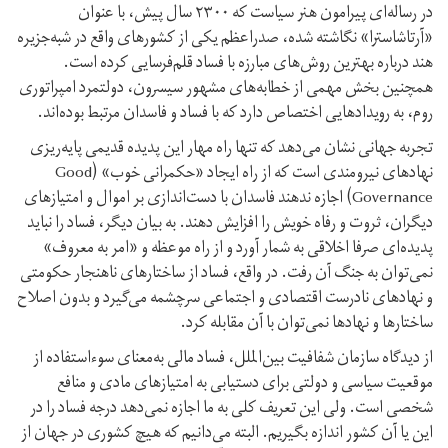
در رساله‌ای پیرامون هنر سیاست که ۲۳۰۰ سال پیش، با عنوان
«آرتاشاسترا» نگاشته شده، صدر‌اعظم یکی از کشور‌های واقع در شبه‌جزیره
هند درباره بهترین روش‌های مبارزه با فساد قلم‌فرسایی کرده است.
همچنین بخش مهمی از خطابه‌های مشهور سیسرون، دولتمرد امپراتوری
روم، به رویداد‌هایی اختصاص دارد که با فساد و فاسدان مرتبط بوده‌اند.
تجربه جهانی نشان می‌دهد که تنها راه مهار این پدیده قدیمی پایه‌ریزی
نهاد‌های نیرومندی است که از راه ایجاد «حکمرانی خوب» (Good
Governance) اجازه ندهند فاسدان با دست‌اندازی بر اموال و امتیاز‌های
دیگران، ثروت و رفاه خویش را افزایش دهند. به بیان دیگر، فساد را نباید
پدیده‌ای صرفا اخلاقی به شمار آورد و از راه موعظه و «امر به معروف»
نمی‌توان به جنگ آن رفت. در واقع، فساد از ساختار‌های ناهنجار حکومتی
و نهاد‌های نادرست اقتصادی و اجتماعی سرچشمه می‌گیرد و بدون اصلاح
ساختار‌ها و نهاد‌ها نمی‌توان با آن مقابله کرد.
از دیدگاه سازمان شفافیت بین‌الملل، فساد مالی به‌معنای سوء‌استفاده از
موقعیت سیاسی و دولتی برای دستیابی به امتیاز‌های مادی و منافع
شخصی است. ولی این تعریف کلی به ما اجازه نمی‌دهد درجه فساد را در
این یا آن کشور اندازه بگیریم. البته می‌دانیم که هیچ کشوری در جهان از