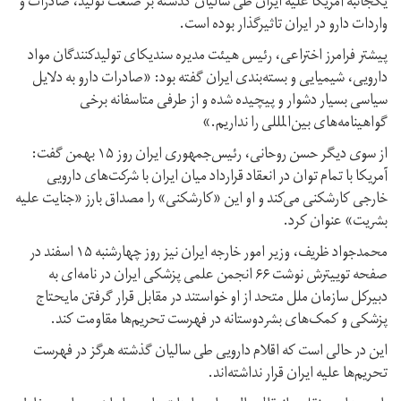
یکجانبه آمریکا علیه ایران طی سالیان گذشته بر صنعت تولید، صادرات و
واردات دارو در ایران تاثیرگذار بوده است.
پیشتر فرامرز اختراعی، رئیس هیئت مدیره سندیکای تولیدکنندگان مواد
دارویی، شیمیایی و بسته‌بندی ایران گفته بود: «صادرات دارو به دلایل
سیاسی بسیار دشوار و پیچیده شده و از طرفی متاسفانه برخی
گواهینامه‌های بین‌المللی را نداریم.»
از سوی دیگر حسن روحانی، رئیس‌جمهوری ایران روز ۱۵ بهمن گفت:
آمریکا با تمام توان در انعقاد قرارداد میان ایران با شرکت‌های دارویی
خارجی کارشکنی می‌کند و او این «کارشکنی» را مصداق بارز «جنایت علیه
بشریت» عنوان کرد.
محمدجواد ظریف، وزیر امور خارجه ایران نیز روز چهارشنبه ۱۵ اسفند در
صفحه توییترش نوشت ۶۶ انجمن علمی پزشکی ایران در نامه‌ای به
دبیرکل سازمان ملل متحد از او خواستند در مقابل قرار گرفتن مایحتاج
پزشکی و کمک‌های بشردوستانه در فهرست تحریم‌ها مقاومت کند.
این در حالی است که اقلام دارویی طی سالیان گذشته هرگز در فهرست
تحریم‌ها علیه ایران قرار نداشته‌اند.