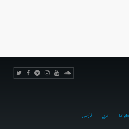
Engli
عربي
فارسى