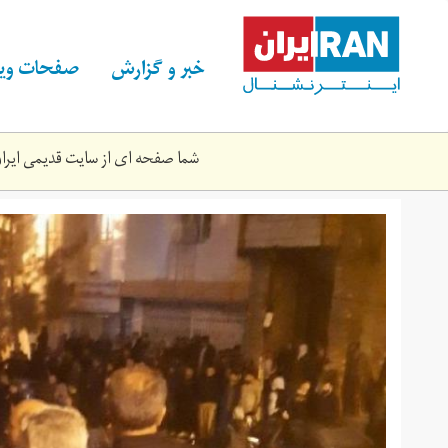
Skip
to
main
خبر و گزارش
صفحات ویژ
content
شما صفحه ای از سایت قدیمی ایران 
p-
n-
k-
1398-
11-
27.‎1-
98760.jpg