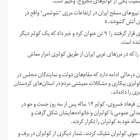
که وضعیت یکی از کولبرهای مجروح، وخیم است.
ابر گزارش هه‌نگاو «ساعت ٨ غروب روز یکشنبە ٢٧ بهمن ٩٨، نیروهای مسلح ایران در ارتفاعات مرزی ”شوشمی“ واقع در
ان آتش گشودند.»
سازمان حقوق بشری هه‌نگاو، شمار کولبرانی که هدف تیراندازی قرار گرفتند را ۹ تن عنوان کرد و خبر داد که یک کولبر دیگر
 شدە است.
را که در مرزهای غربی ایران از طریق کولبری امرار معاش
ن درحالی ادامه دارد که مقام‌های دولت و نمایندگان مجلس در
 کولبری بیکاری و مشکلات معیشتی مردم در استان‌های کردستان
 را داده‌اند.
در تازه‌ترین مورد وقتی روز جمعه ۲۹ آذرماه ۱۳۹۸، پیکر بی‌جان فرهاد خسروی، کولبر ۱۴ ساله پس از سه روز جست و جو در
همدلی عمومی با کولبران و خانواده‌هایشان شکل گرفت و
ه خود به کولبران را تکرار کردند.
به سوی کولبران شلیک کردند، شمار دیگری از کولبران در برف و