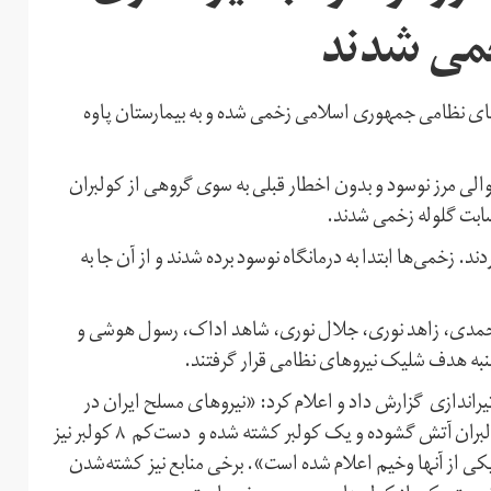
خمی شدند
ی نظامی جمهوری اسلامی زخمی شده و به بیمارستان پاوه
الی مرز نوسود و بدون اخطار قبلی به سوی گروهی از کولبران
صابت گلوله زخمی شدند.
ی منابع ۸ تن و برخی دیگر ۹ تن اعلام کردند. زخمی‌ها ابتدا به درمانگاه نوسود برده شدند و از آن جا به
محمدی، زاهد نوری، جلال نوری، شاهد اداک، رسول هوشی و
به هدف شلیک نیروهای نظامی قرار گرفتند.
راندازی گزارش داد و اعلام کرد: «نیروهای مسلح ایران در
مرزهای نوسود واقع در استان کرمانشاه بە سوی دستەای از کولبران آتش گشودە و یک کولبر کشتە شدە و دست‌کم ٨ کولبر نیز
کی از آنها وخیم اعلام شدە است». برخی منابع نیز کشته‌شدن