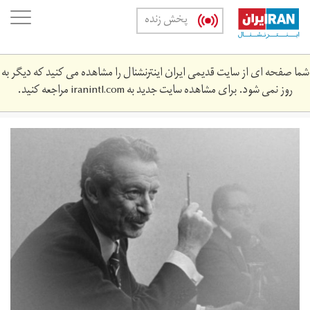
Skip
oggle
پخش زنده
to
ation
main
content
شما صفحه ای از سایت قدیمی ایران اینترنشنال را مشاهده می کنید که دیگر به
روز نمی شود. برای مشاهده سایت جدید به
iranintl.com
مراجعه کنید.
_102847966_af7bb74f-
04dd-
4532-
b058-
dc6b92331a48.jpg