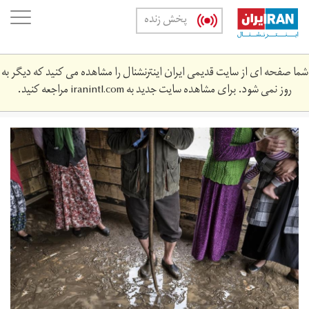
Skip
oggle
پخش زنده
to
ation
main
content
شما صفحه ای از سایت قدیمی ایران اینترنشنال را مشاهده می کنید که دیگر به
روز نمی شود. برای مشاهده سایت جدید به
iranintl.com
مراجعه کنید.
2911825.jpg