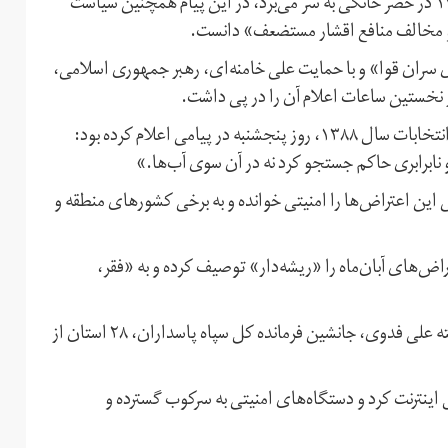
نخست‌وزیر پیشین جمهوری اسلامی که از بهمن‌ماه سال ۱۳۸۹ در حصر خانگی به سر می‌برد، در این پیام همچنین سیاست
 و مخالف منافع اقشار مستضعف» دانست.
ران قوا» و با حمایت علی خامنه‌ای، رهبر جمهوری اسلامی،
پیش از موسوی نیز مهدی کروبی، دیگر نامزد معترض به نتایج انتخابات سال ۱۳۸۸، روز پنجشنبه در پیامی اعلام کرده بود:
و نابرابری حاکم جستجو کرد نه در آن سوی آب‌ها.»
ین اعتراض‌ها‌ را امنیتی خوانده و به برخی کشورهای منطقه و
‌های آبان‌ماه را «ریشه‌دار» توصیف کرده و به «فقر،
اعتراضات سراسری در پی افزایش قیمت بنزین آغاز شد و به گفته علی فدوی، جانشین فرمانده کل سپاه پاسداران، ۲۸ استان از
ینترنت کرد و دستگاه‌های امنیتی به سرکوب گسترده و