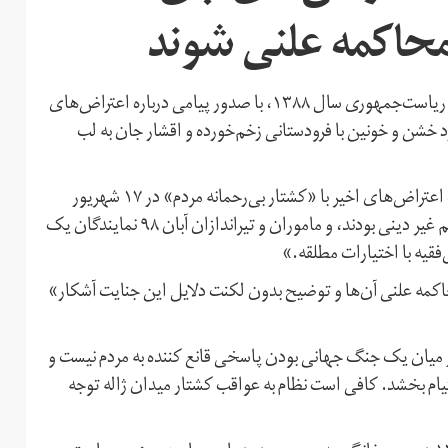
محاکمه علنی شوند
میرحسین موسوی، یکی از رهبران معترضان به نتایج انتخابات ریاست‌‌جمهوری سال ۱۳۸۸، با صدور پیامی درباره اعتراض‌های
د خشن و خونین با فرودستانی زخم‌خورده و اقشار جان به لب
موسوی روز شنبه نهم آذرماه در پیام خود ضمن مقایسه سرکوب اعتراض‌های اخیر با «کشتار بی‌رحمانه مردم» در ۱۷ شهریور
سال ۱۳۵۷ اظهار کرد: «آدم‌کشان سال ۵۷ نمایندگان یک رژیم غیر دینی بودند، و ماموران و تیراندازان آبان ۹۸ نمایندگان یک
‌فقیه با اختیارات مطلقه.»
کمه علنی آن‌ها و توضیح بدون لکنت دلایل این جنایت آشکار»
میان یک جنگ جهانی بودن پاسخی قانع کننده به مردم نیست و
تیام بخشد. کافی است نظام به عواقب کشتار میدان ژاله توجه