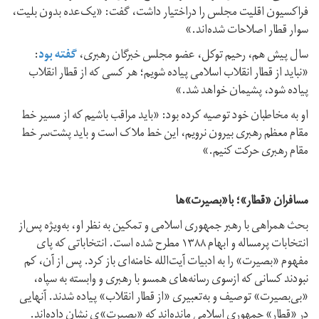
فراکسیون اقلیت مجلس را دراختیار داشت، گفت: «یک‌عده بدون بلیت،
سوار قطار اصلاحات شده‌اند.»
سال پیش هم، رحیم توکل، عضو مجلس خبرگان رهبری،
گفته بود
:
«نباید از قطار انقلاب اسلامی پیاده شویم؛ هر کسی که از قطار انقلاب
پیاده شود، پشیمان خواهد شد.»
او به مخاطبان خود توصیه کرده بود: «باید مراقب باشیم که از مسیر خط
مقام معظم رهبری بیرون نرویم، این خط ملاک است و باید پشت‌سر خط
مقام رهبری حرکت کنیم.»
مسافران «قطار»؛ با«بصیرت»ها
بحث همراهی با رهبر جمهوری اسلامی و تمکین به نظر او، به‌ویژه پس‌از
انتخابات پرمساله و ابهام ۱۳۸۸ مطرح شده است. انتخاباتی که پای
مفهوم «بصیرت» را به ادبیات آیت‌الله خامنه‌ای باز کرد. پس از آن، کم
نبودند کسانی که ازسوی رسانه‌های همسو با رهبری و وابسته به سپاه،
«بی‌بصیرت» توصیف و به‌تعبیری «از قطار انقلاب» پیاده شدند. آنهایی
در «قطار» جمهوری اسلامی مانده‌اند که «بصیرت»ی نشان داده‌اند.