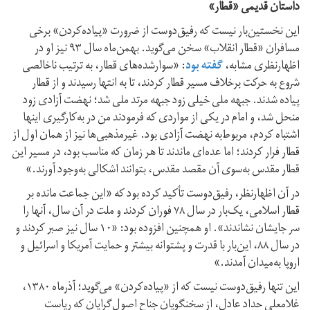
داستان قدیمی «قطار»
این نخستین‌بار نیست که رفیق‌دوست از ضرورت «پیاده‌کردن» برخی
مسافران «قطار انقلاب» سخن می‌گوید. بهمن‌ماه سال ۹۳ نیز او در
اظهارنظری مشابه،
گفته بود
: «سوارشده‌های قطار، به ترتیب ناخالصی
شروع به حرکت برخلاف مسیر قطار کردند، تا به انتها رسیدند و از قطار
پیاده شدند. جبهه ملی خیلی زود جبهه مرتد ملی شد؛ نهضت آزادی زود
منحل شد، و امام در یکی از مواردی که فرمودند من در به‌کارگیری اینها
اشتباه کردم، مربوط‌به نهضت آزادی بود. غیرمذهبی‌ها نیز از همان اول از
قطار فرار کردند؛ اما عده‌ای ماندند تا هر زمان که مناسب بود، در مسیر این
قطار مقدس به‌سوی آن مقصد مقدس، بتوانند اشکالی به‌وجود آورند.»
در آن اظهارنظر، رفیق‌دوست تأکید کرده بود که «این جماعت مانده بر
قطار اسلامی، یک‌بار در سال ۷۸ فوران کردند و ملت در آن سال، آنها را
سر جایشان نشاندند». او همچنین افزوده بود: «۱۰ سال نیز صبر کردند و
در سال ۸۸، این‌بار با قدرت و پشتوانه بیشتر و حمایت آمریکا و اسرائیل و
اروپا به‌میدان آمدند.»
این تنها رفیق‌دوست نیست که از «پیاده‌کردن» می‌گوید؛ آذرماه ۱۳۸۰،
غلامعلی حداد عادل، از سخنگویان جناح اصول‌گرایان که ریاست