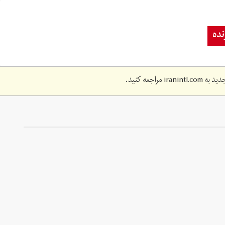
ده
دید به
iranintl.com
مراجعه کنید.