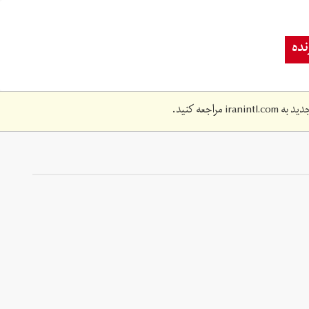
ده
دید به
iranintl.com
مراجعه کنید.