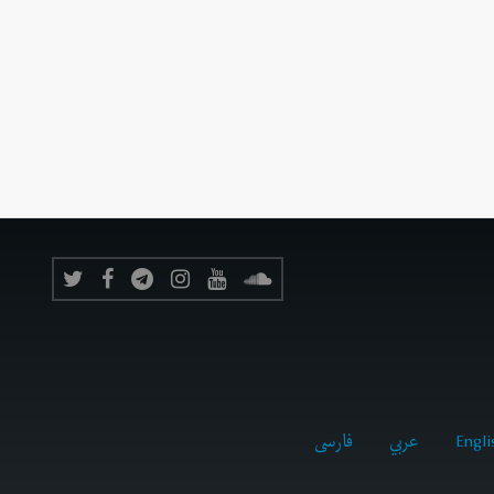
Engli
عربي
فارسى