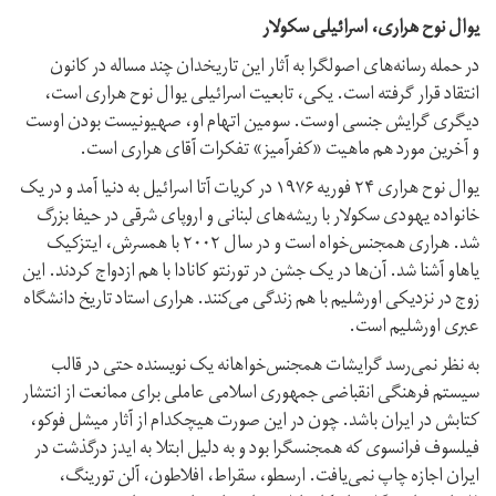
یوال نوح هراری، اسرائیلی سکولار
در حمله رسانه‌های اصولگرا به آثار این تاریخدان چند مساله در کانون
انتقاد قرار گرفته است. یکی، تابعیت اسرائیلی یوال نوح هراری است،
دیگری گرایش جنسی اوست. سومین اتهام او، صهیونیست بودن اوست
و آخرین مورد هم ماهیت «کفرآمیز» تفکرات آقای هراری است.
یوال نوح هراری ۲۴ فوریه ۱۹۷۶ در کریات آتا اسرائیل به دنیا آمد و در یک
خانواده یهودی سکولار با ریشه‌های لبنانی و اروپای شرقی در حیفا بزرگ
شد. هراری همجنس‌خواه است و در سال ۲۰۰۲ با همسرش، ایتزکیک
یاهاو آشنا شد. آن‌ها در یک جشن در تورنتو کانادا با هم ازدواج کردند. این
زوج در نزدیکی اورشلیم با هم زندگی می‌کنند. هراری استاد تاریخ دانشگاه
عبری اورشلیم است.
به نظر نمی‌رسد گرایشات همجنس‌خواهانه یک نویسنده حتی در قالب
سیستم فرهنگی انقباضی جمهوری اسلامی عاملی برای ممانعت از انتشار
کتابش در ایران باشد. چون در این صورت هیچکدام از آثار میشل فوکو،
فیلسوف فرانسوی که همجنسگرا بود و به دلیل ابتلا به ایدز درگذشت در
ایران اجازه چاپ نمی‌یافت. ارسطو، سقراط، افلاطون، آلن تورینگ،