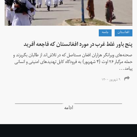
افغانستان
جامعه
پنج باور غلط غرب در مورد افغانستان که فاجعه آفرید
صحنه‌های ویرانگر هزاران افغان مستاصل که در تلاش‌اند از طالبان بگریزند و
حمله مرگبار ۲۶ اوت (۴ شهریور) به فرودگاه کابل تهدیدهای امنیتی و انسانی
پیامد...
۹ شهریور ۱۴۰۰
ادامه