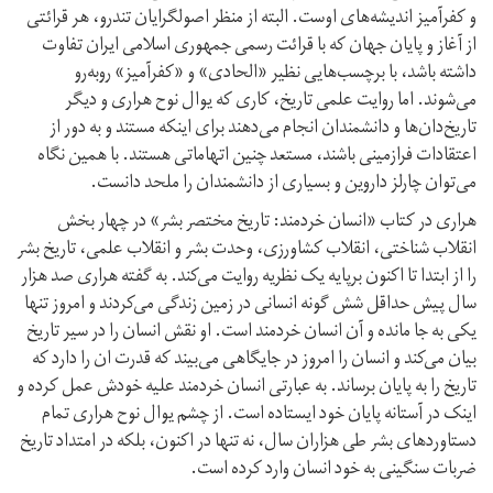
و کفرآمیز اندیشه‌های اوست. البته از منظر اصولگرایان تندرو، هر قرائتی
از آغاز و پایان جهان که با قرائت رسمی جمهوری اسلامی ایران تفاوت
داشته باشد، با برچسب‌‌هایی نظیر «الحادی» و «کفرآمیز» روبه‌رو
می‌شوند. اما روایت علمی تاریخ، کاری که یوال نوح هراری و دیگر
تاریخ‌دان‌ها و دانشمندان انجام می‌دهند برای اینکه مستند و به دور از
اعتقادات فرازمینی باشند، مستعد چنین اتهاماتی هستند. با همین نگاه
می‌توان چارلز داروین و بسیاری از دانشمندان را ملحد دانست.
هراری در کتاب «انسان خردمند: تاریخ مختصر بشر» در چهار بخش
انقلاب‌ شناختی، انقلاب کشاورزی، وحدت بشر و انقلاب علمی، تاریخ بشر
را از ابتدا تا اکنون برپایه یک نظریه روایت می‌کند. به گفته هراری صد هزار
سال پیش حداقل شش گونه انسانی در زمین زندگی می‌کردند و امروز تنها
یکی به جا مانده و آن انسان خردمند است. او نقش انسان را در سیر تاریخ
بیان می‌کند و انسان را امروز در جایگاهی می‌بیند که قدرت ان را دارد که
تاریخ را به پایان برساند. به عبارتی انسان خردمند علیه خودش عمل کرده و
اینک در آستانه پایان خود ایستاده است. از چشم یوال نوح هراری تمام
دستاوردهای بشر طی هزاران سال، نه تنها در اکنون، بلکه در امتداد تاریخ
ضربات سنگینی به خود انسان وارد کرده است.