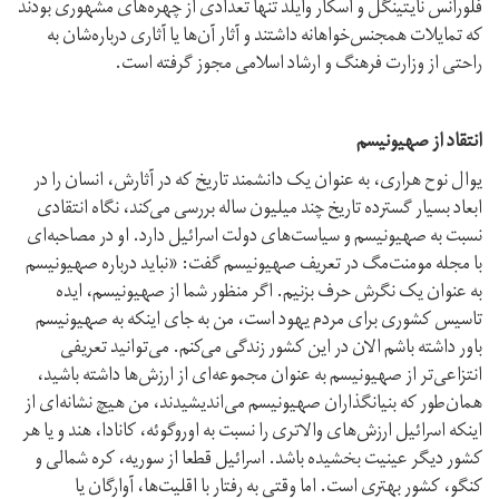
فلورانس نایتینگل و اسکار وایلد تنها تعدادی از چهره‌های مشهوری بودند
که تمایلات همجنس‌خواهانه داشتند و آثار آن‌ها یا آثاری درباره‌شان به
راحتی از وزارت فرهنگ و ارشاد اسلامی مجوز گرفته است.
انتقاد از صهیونیسم
یوال نوح هراری، به عنوان یک دانشمند تاریخ که در آثارش، انسان را در
ابعاد بسیار گسترده تاریخ چند میلیون ساله بررسی می‌کند، نگاه انتقادی
نسبت به صهیونیسم و سیاست‌های دولت اسرائیل دارد. او در مصاحبه‌ای
با مجله مومنت‌مگ در تعریف صهیونیسم گفت: «نباید درباره صهیونیسم
به عنوان یک نگرش حرف بزنیم. اگر منظور شما از صهیونیسم، ایده
تاسیس کشوری برای مردم یهود است، من به جای اینکه به صهیونیسم
باور داشته باشم الان در این کشور زندگی می‌کنم. می‌توانید تعریفی
انتزاعی‌تر از صهیونیسم به عنوان مجموعه‌ای از ارزش‌ها داشته باشید،
همان‌طور که بنیانگذاران صهیونیسم می‌اندیشیدند، من هیچ نشانه‌ای از
اینکه اسرائیل ارزش‌های والاتری را نسبت به اوروگوئه، کانادا، هند و یا هر
کشور دیگر عینیت بخشیده باشد. اسرائیل قطعا از سوریه، کره شمالی و
کنگو، کشور بهتری است. اما وقتی به رفتار با اقلیت‌ها، آوارگان یا