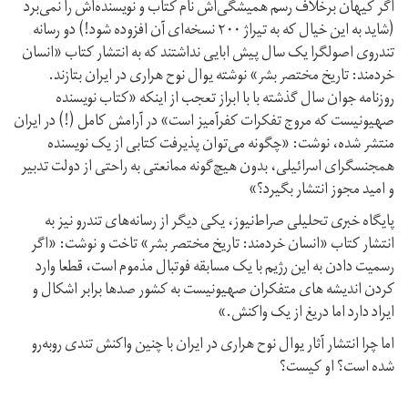
اگر کیهان برخلاف رسم همیشگی‌اش نام کتاب و نویسنده‌اش را نمی‌برد
(شاید به این خیال که به تیراژ ۲۰۰ نسخه‌ای آن افزوده شود!) دو رسانه
تندروی اصولگرا یک سال پیش ابایی نداشتند که به انتشار کتاب «انسان
خردمند: تاریخ مختصر بشر» نوشته یوال نوح هراری در ایران بتازند.
روزنامه جوان سال گذشته با با ابراز تعجب از اینکه «کتاب نویسنده
صهیونیست که مروج تفکرات کفرآمیز است» در آرامش کامل (!) در ایران
منتشر شده، نوشت: «چگونه می‌توان پذیرفت کتابی از یک نویسنده
همجنسگرای اسرائیلی، بدون هیچ‌گونه ممانعتی به راحتی از دولت تدبیر
و امید مجوز انتشار بگیرد؟»
پایگاه خبری تحلیلی صراط‌نیوز، یکی دیگر از رسانه‌های تندرو نیز به
انتشار کتاب «انسان خردمند: تاریخ مختصر بشر» تاخت و نوشت: «اگر
رسمیت دادن به این رژیم با یک مسابقه فوتبال مذموم است، قطعا وارد
کردن اندیشه های متفکران صهیونیست به کشور صدها برابر اشکال و
ایراد دارد اما دریغ از یک واکنش.»
اما چرا انتشار آثار یوال نوح هراری در ایران با چنین واکنش تندی روبه‌رو
شده است؟ او کیست؟