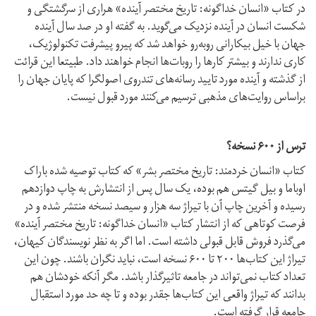
در کتاب «انسان خداگونه: تاریخ مختصر آینده» هراری از سرگشتگی و
شکست انسان در آینده نزدیک می‌گوید. به گفته او در صد سال آینده
جهان با خیل بیکارانی روبه‌رو خواهد شد که پیرو پیشرفت تکنولوژیک،
کاری ندارند و بیشتر کارها را روبات‌ها انجام خواهند داد. طبیتعا این قرائت
از گذشته و آینده مورد تایید رسانه‌های تندروی اصولگرا که پایان جهان را
براساس روایت‌های مذهبی ترسیم می‌کنند مورد قبول نیست.
ترس از ۶۰۰ نسخه؟
کتاب «انسان خردمند: تاریخ مختصر بشر» که کتاب توصیه شده باراک
اوباما و بیل گیتس هم بوده، یک سال پس از انتشارش به چاپ دوازدهم
رسیده و آخرین چاپ آن با تیراژ سه هزار و سیصد نسخه منتشر شده و در
فرصت کوتاهی که از انتشار کتاب «انسان خداگونه: تاریخ مختصر آینده»
می‌گذرد فروش قابل قبولی داشته است. اما اگر به نظر نویسندگان کیهان،
تیراژ این کتاب‌ها ۲۰۰ تا ۶۰۰ نسخه است، نباید نگران باشند. چون این
تعداد کتاب نمی‌تواند در جامعه تاثیرگذار باشد. مگر آنکه خودشان هم
بدانند که تیراژ واقعی این کتاب‌ها جقدر بوده و تا چه حد مورد استقبال
جامعه قرار گرفته است.