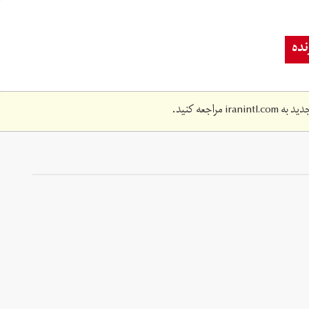
ده
دید به
iranintl.com
مراجعه کنید.