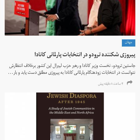
جهان
پیروزی شکننده ترودو در انتخابات پارلمانی کانادا
جاستین ترودو، نخست وزیر کانادا و رهبر حزب لیبرال این کشور برخلاف انتظارش
نتوانست در انتخابات زود‌هنگام پارلمانی کانادا به پیروزی مطلق دست یابد و بار...
۴ ساعت ۸ دقیقه پیش