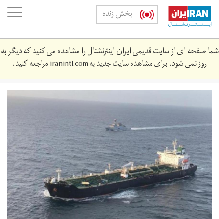
Skip
oggle
پخش زنده
to
ation
main
content
شما صفحه ای از سایت قدیمی ایران اینترنشنال را مشاهده می کنید که دیگر به
روز نمی شود. برای مشاهده سایت جدید به
iranintl.com
مراجعه کنید.
n_crop1601745184749.jpg_1885623653.jpg