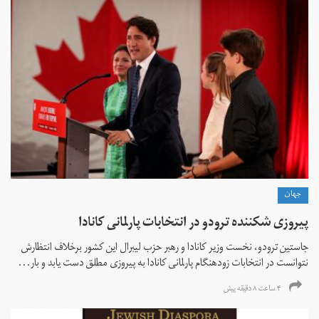
جهان
پیروزی شکننده ترودو در انتخابات پارلمانی کانادا
جاستین ترودو، نخست وزیر کانادا و رهبر حزب لیبرال این کشور برخلاف انتظارش
نتوانست در انتخابات زود‌هنگام پارلمانی کانادا به پیروزی مطلق دست یابد و بار...
۴ ساعت ۸ دقیقه پیش