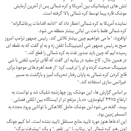
تنش های دیپلماتیک بین آمریکا و کره شمالی پس از آخرین آزمایش
موشک قاره پیما توسط کره شمالی بالا گرفته است.
نماینده آمریکا به کره شمالی اخطار داد که "ادامه اقدامات پرخاشگرانه"
کره شمالی فقط باعث بی ثباتی بیشتر منطقه می شود.
اوافزود: "ما می خواهیم چین بیشتر تلاش کند. رئیس جمهور ترامپ امروز
صبح به رئیس جمهور شی (جینپینگ) تلفن زد و به او گفت که به نقطه ای
رسیده ایم که چین باید صدور نفت به کره شمالی را قطع کند."
در همین حال، کاخ سفید در بیانیه ای گفت که آقای ترامپ تلفنی با شی
جینپینگ صحبت کرده و او را ترغیب کرد "از همه اهرم های موجود برای
قانع کردن کره شمالی به پایان رفتار تحریک آمیز و بازگشت به مسیر
غیراتمی سازی استفاده کند."
بر اساس گزارش ها، این موشک روز چهارشنبه شلیک شد و توانست به
ارتفاع ۴۴۷۵ کیلومتری- ده بار مرتفع تر از ایستگاه بین المللی فضایی -
برسد. گفته می شود این موشک حامل کلاهکی با توانایی ورود مجدد به
اتمسفر زمین بود.
این ادعاها هنوز مورد تایید منابع مستقل تایید نشده است. اما کیم جونگ
اون رهبر کره شمالی این پرتاب را "بی نقص" و یک "پیشرفت بزرگ"