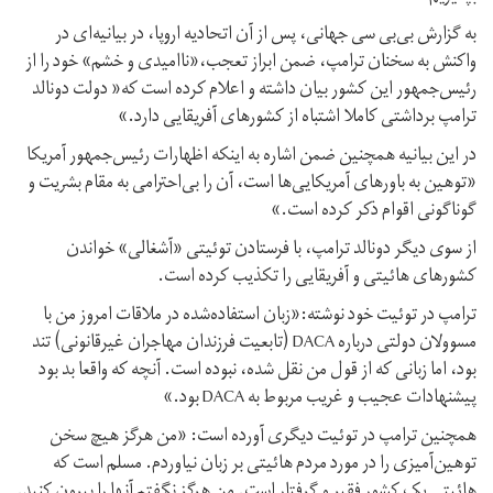
به گزارش بی‌بی سی جهانی، پس از آن اتحادیه اروپا، در بیانیه‌ای در
واکنش به سخنان ترامپ، ضمن ابراز تعجب،‌«ناامیدی و خشم» خود را از
رئیس‌جمهور این کشور بیان داشته‌ و اعلام کرده است که« دولت دونالد
ترامپ برداشتی کاملا اشتباه از کشورهای آفریقایی دارد.»
در این بیانیه همچنین ضمن اشاره به اینکه اظهارات رئیس‌جمهور آمریکا
«توهین به باورهای آمریکایی‌ها است، آن را بی‌احترامی به مقام بشریت و
گوناگونی اقوام ذکر کرده است.»
از سوی دیگر دونالد ترامپ، با فرستادن توئیتی «آشغالی» خواندن
کشورهای هائیتی و آفریقایی را تکذیب کرده است.
ترامپ در توئیت خود نوشته:«زبان استفاده‌شده در ملاقات امروز من با
مسوولان دولتی درباره DACA (تابعیت فرزندان مهاجران غیرقانونی) تند
بود، اما زبانی که از قول من نقل شده،‌ نبوده است. آنچه که واقعا بد بود
پیشنهادات عجیب و غریب مربوط به DACA بود.»
همچنین ترامپ در توئیت دیگری آورده است: «من هرگز هیچ سخن
توهین‌آمیزی را در مورد مردم هائیتی بر زبان نیاوردم. مسلم است که
هائیتی یک کشور فقیر و گرفتار است. من هرگز نگفتم آنها را بیرون کنید.