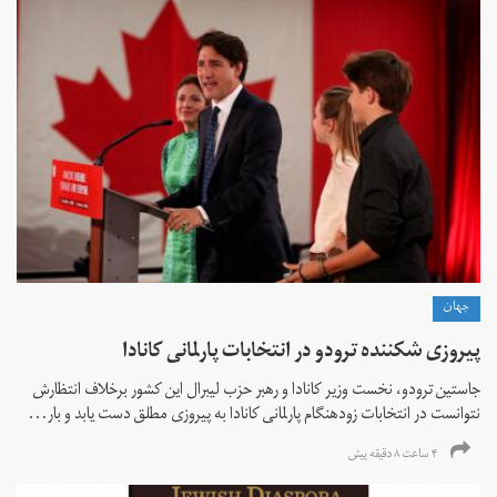
جهان
پیروزی شکننده ترودو در انتخابات پارلمانی کانادا
جاستین ترودو، نخست وزیر کانادا و رهبر حزب لیبرال این کشور برخلاف انتظارش
نتوانست در انتخابات زود‌هنگام پارلمانی کانادا به پیروزی مطلق دست یابد و بار...
۴ ساعت ۸ دقیقه پیش