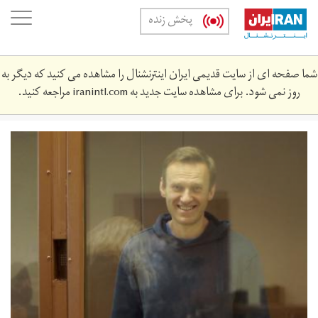
Skip
oggle
پخش زنده
to
ation
main
content
شما صفحه ای از سایت قدیمی ایران اینترنشنال را مشاهده می کنید که دیگر به
روز نمی شود. برای مشاهده سایت جدید به
iranintl.com
مراجعه کنید.
7b6f6cd5b6ea207fc74265c7a20ebd36242f-
385x255.png