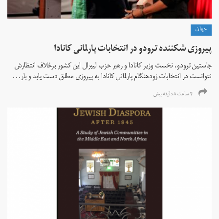
جهان
پیروزی شکننده ترودو در انتخابات پارلمانی کانادا
جاستین ترودو، نخست وزیر کانادا و رهبر حزب لیبرال این کشور برخلاف انتظارش
نتوانست در انتخابات زود‌هنگام پارلمانی کانادا به پیروزی مطلق دست یابد و بار...
۴ ساعت ۸ دقیقه پیش