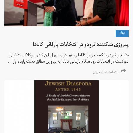
جهان
پیروزی شکننده ترودو در انتخابات پارلمانی کانادا
جاستین ترودو، نخست وزیر کانادا و رهبر حزب لیبرال این کشور برخلاف انتظارش
نتوانست در انتخابات زود‌هنگام پارلمانی کانادا به پیروزی مطلق دست یابد و بار...
۴ ساعت ۸ دقیقه پیش