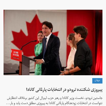
جهان
پیروزی شکننده ترودو در انتخابات پارلمانی کانادا
جاستین ترودو، نخست وزیر کانادا و رهبر حزب لیبرال این کشور برخلاف انتظارش
نتوانست در انتخابات زود‌هنگام پارلمانی کانادا به پیروزی مطلق دست یابد و بار...