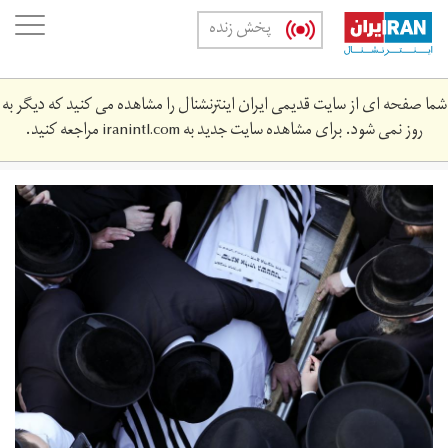
Skip
oggle
پخش زنده
to
ation
main
content
شما صفحه ای از سایت قدیمی ایران اینترنشنال را مشاهده می کنید که دیگر به
روز نمی شود. برای مشاهده سایت جدید به
iranintl.com
مراجعه کنید.
2021-
04-
5415866_rc2f6n9qz713_rtrmadp_3_israel-
religion-
crush.jpg