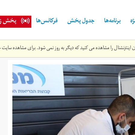
ه
برنامه‌ها
جدول پخش
فرکانس‌ها
پخش زن
اینترنشنال را مشاهده می کنید که دیگر به روز نمی شود. برای مشاهده سایت ج
24t112747z_1790094