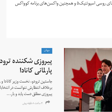
تشکیلات خودگردان فلسطینی‌ اکنون منتظر دریافت واکسن‌های روسی اسپوتنیک۵ و همچنین واکسن‌های برنامه کوواکس
جهان
پیروزی شکننده ترودو
پارلمانی کانادا
جاستین ترودو، نخست وزیر کانادا و 
برخلاف انتظارش نتوانست در انتخابات ز
پیروزی مطلق دست یابد و بار...
۴ ساعت ۸ دقیقه پیش