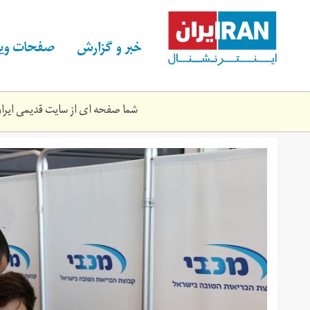
Skip
to
main
خبر و گزارش
صفحات ویژ
content
شما صفحه ای از سایت قدیمی ایران 
2021-
01-
93_rc2bel9q3sng_rtrmadp_3_health-
coronavirus-
israel-
teens.jpg