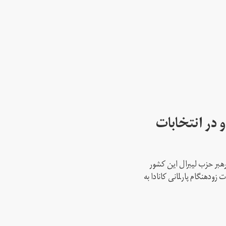
 در انتخابات
رهبر حزب لیبرال این کشور
ود‌هنگام پارلمانی کانادا به