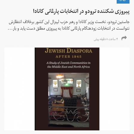
جهان
پیروزی شکننده ترودو در انتخابات پارلمانی کانادا
جاستین ترودو، نخست وزیر کانادا و رهبر حزب لیبرال این کشور برخلاف انتظارش
نتوانست در انتخابات زود‌هنگام پارلمانی کانادا به پیروزی مطلق دست یابد و بار...
۴ ساعت ۸ دقیقه پیش