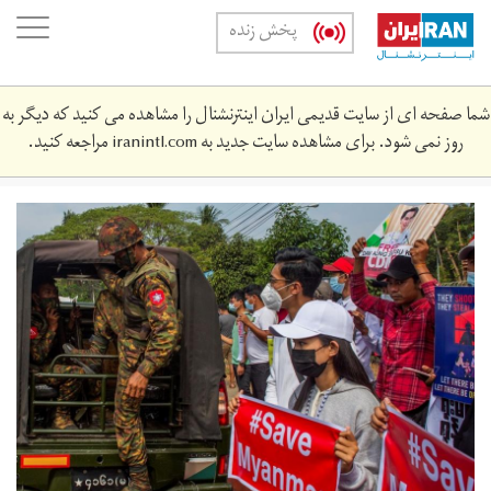
Skip
oggle
پخش زنده
to
ation
main
content
شما صفحه ای از سایت قدیمی ایران اینترنشنال را مشاهده می کنید که دیگر به
روز نمی شود. برای مشاهده سایت جدید به
iranintl.com
مراجعه کنید.
2021-
02-
4662_rc2usl92m2x8_rtrmadp_3_myanmar-
politics.jpg