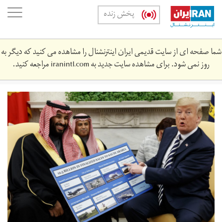
Skip
oggle
پخش زنده
to
ation
main
content
شما صفحه ای از سایت قدیمی ایران اینترنشنال را مشاهده می کنید که دیگر به
روز نمی شود. برای مشاهده سایت جدید به
iranintl.com
مراجعه کنید.
screen_shot_2019-
05-
24_at_9.‎22.‎47_pm.png