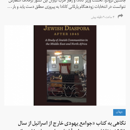
جاستین ترودو، نخست وزیر کانادا و رهبر حزب لیبرال این کشور برخلاف انتظارش
نتوانست در انتخابات زود‌هنگام پارلمانی کانادا به پیروزی مطلق دست یابد و بار...
۴ ساعت ۹ دقیقه پیش
جهان
نگاهی به کتاب «جوامع یهودی خارج از اسرائیل از سال