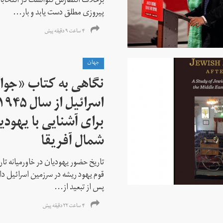
برخلاف انتظارش نتوانست در انتخابات ز
پیروزی مطلق دست یابد و بار...
۴ ساعت ۹ دقیقه پیش
جهان
نگاهی به کتاب «جوا
برای آشنایی با یهودیا
شمال آفریقا
تاریخ حضور یهودیان در خاورمیانه تا
قوم یهود ریشه در سرزمین اسرائیل دا
پس از تبعید از...
۴ ساعت ۲۲ دقیقه پیش