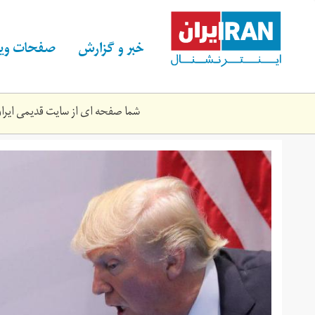
Skip
to
main
خبر و گزارش
صفحات ویژ
content
شما صفحه ای از سایت قدیمی ایران 
trmp-
pwtyn-
1.jpg