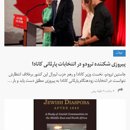
جهان
پیروزی شکننده ترودو در انتخابات پارلمانی کانادا
جاستین ترودو، نخست وزیر کانادا و رهبر حزب لیبرال این کشور برخلاف انتظارش
نتوانست در انتخابات زود‌هنگام پارلمانی کانادا به پیروزی مطلق دست یابد و بار...
۴ ساعت ۹ دقیقه پیش