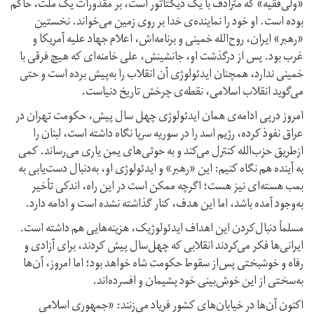
«ولی‌فقیه» که مترادف با یک دیکتاتور است، بر مقدورات یک ملت، حاکم
بوده است. او خود را نماینده‌ی خدا بر روی زمین می‌خواند. نخستین
«رهبر» ایران، روح‌الله خمینی و برنامه‌اش، اعلام جهاد علیه آمریکا و
غرب بود. پس از درگذشت او، جانشینش، علی خامنه‌ای که هیچ فرقی با
خمینی ندارد، همچنان ایدئولوژی آن انقلاب را به‌پیش برده است و حتی
می‌گوید انقلاب اسلامی، نقطه‌ی چرخش تاریخ دنیاست.
امروز درپی ادامه‌ی همان ایدئولوژی چهل سال پیش، حکومت تهران در
عراق نفوذ کرده، رژیم اسد را در سوریه سرپا نگاه داشته است، لبنان را
ازطریق حزب‌الله کنترل می‌کند و به حوثی‌های یمن یاری می‌رساند. کمی
به آینده هم نگاه کنیم: این «رهبر» و ایدئولوژی او، به‌دنبال دست‌یابی به
بمب هسته‌ای نیز هست؛ اگرچه ممکن است در این راه، اندکی تأخیر
به‌وجود آمده باشد، اما این هدف، کنار گذاشته نشده است و ادامه دارد.
مسلماً دنبال‌کردن این اهداف ایدئولوژیک، هزینه‌هایی هم داشته است.
ایرانی‌ها فکر می‌کردند انقلابی که چهل‌سال پیش کردند، برای آزادی و
رفاه و خوشبختی پس‌از سقوط حکومت شاه خواهد بود؛ اما امروز، آن‌ها
به‌سختی از این خوش‌بینی خود پشیمان و افسرده‌اند.
اکنون آن‌ها در خیابان‌های کشور فریاد می‌زنند: «جمهوری اسلامی