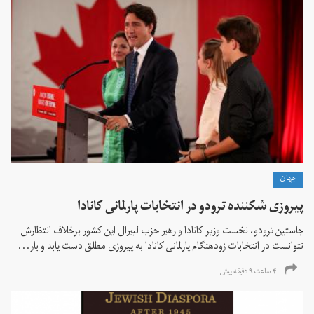
جهان
پیروزی شکننده ترودو در انتخابات پارلمانی کانادا
جاستین ترودو، نخست وزیر کانادا و رهبر حزب لیبرال این کشور برخلاف انتظارش
نتوانست در انتخابات زود‌هنگام پارلمانی کانادا به پیروزی مطلق دست یابد و بار...
۴ ساعت ۹ دقیقه پیش