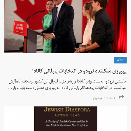
جهان
پیروزی شکننده ترودو در انتخابات پارلمانی کانادا
جاستین ترودو، نخست وزیر کانادا و رهبر حزب لیبرال این کشور برخلاف انتظارش
نتوانست در انتخابات زود‌هنگام پارلمانی کانادا به پیروزی مطلق دست یابد و بار...
۴ ساعت ۹ دقیقه پیش