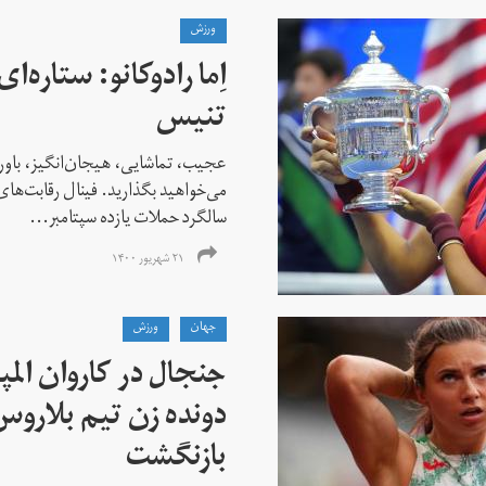
ورزش
اِما رادوکانو: ستاره‌
تنیس
عجیب، تماشایی، هیجان‌انگیز، باور
می‌خواهید بگذارید. فینال رقابت‌های
سالگرد حملات یازده سپتامبر...
۲۱ شهریور ۱۴۰۰
جهان
ورزش
جنجال در کاروان الم
دونده زن تیم بلارو
بازنگشت