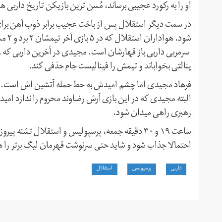
او را به رکورد عجیبی برساند، مُسن ترین بازیکن تاریخ داربی ها با ۳۹ سال و ۱۰۱ روز 
در سمت دیگر استقلال پس از باخت عجیب برابر ذوب آهن برای م
سرمربی داربی باز قهارشان است. مجیدی در آخرین داربی که
پنالتی بخواباند و تیمش را فینالیست جام حذفی کند.
فرهاد مجیدی اما چشم امیدش به خط حمله آتشین اش است. خط
البته مجیدی که در این بازی آرش رضاوند محروم را ندارد امید
رهبری راهی میدان شود.
ساعت ۱۹ و ۳۰ دقیقه جمعه، پرسپولیس و استقلال تشنه 
احتمالا جذاب شود و شاید حتی سرنوشت قهرمان لیگ برتر ر
داربی
پرسپولیس
استقلال