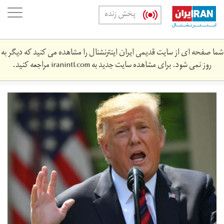
Skip
oggle
پخش زنده
to
ation
main
content
شما صفحه ای از سایت قدیمی ایران اینترنشنال را مشاهده می کنید که دیگر به
روز نمی شود. برای مشاهده سایت جدید به
iranintl.com
مراجعه کنید.
screen_shot_2019-
05-
20_at_4.‎11.‎07_pm.png