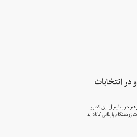
 در انتخابات
رهبر حزب لیبرال این کشور
ود‌هنگام پارلمانی کانادا به