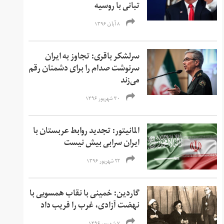
تبانی با روسیه
۸ آبان ۱۳۹۶
سرلشکر باقری: تجاوز به ایران
سرنوشت صدام را برای دشمنان رقم
می‌زند
۳۰ شهریور ۱۳۹۶
المانیتور: تجدید روابط عربستان با
ایران سرابی بیش نیست
۲۲ شهریور ۱۳۹۶
گاردین: خمینی با نقاب همسویی با
نهضت آزادی، غرب را فریب داد