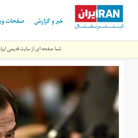
Skip
to
main
خبر و گزارش
صفحات ویژ
content
شما صفحه ای از سایت قدیمی ایران 
d443fc05a45462f65ed82b5eb2f9e.jpg