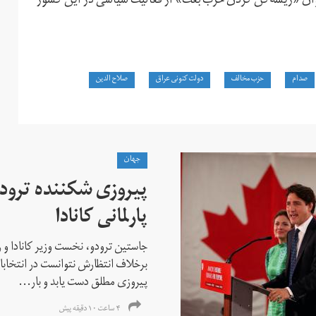
نوان «ریشه‌کن کردن حزب بعث» از فعالیت سیاسی در این کشور
صدام
حزب مخالف
دولت کنونی عراق
صلاح الدین
جهان
پیروزی شکننده ترودو
پارلمانی کانادا
جاستین ترودو، نخست وزیر کانادا و 
برخلاف انتظارش نتوانست در انتخابات ز
پیروزی مطلق دست یابد و بار...
۴ ساعت ۱۰ دقیقه پیش