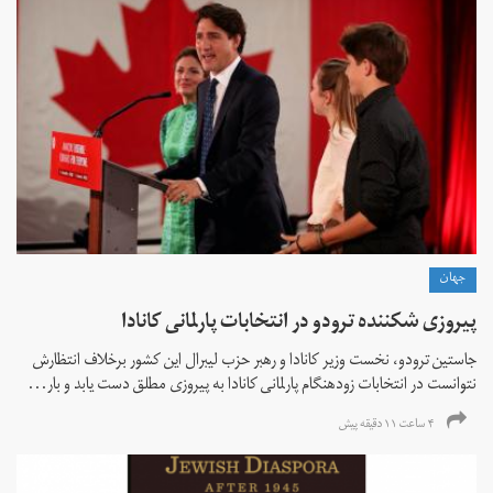
جهان
پیروزی شکننده ترودو در انتخابات پارلمانی کانادا
جاستین ترودو، نخست وزیر کانادا و رهبر حزب لیبرال این کشور برخلاف انتظارش
نتوانست در انتخابات زود‌هنگام پارلمانی کانادا به پیروزی مطلق دست یابد و بار...
۴ ساعت ۱۱ دقیقه پیش