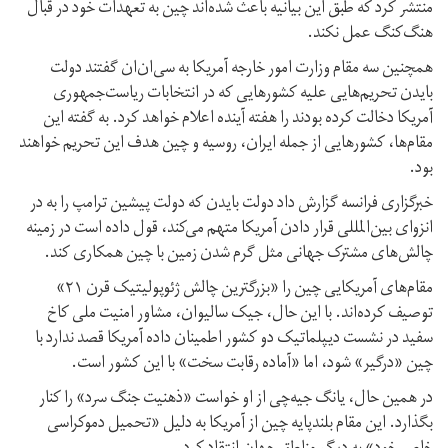
منتشر کرد که طبق این بیانیه باعث شده‌اند چین به تعهدات خود در قبال
هنگ‌کنگ عمل نکند.
همچنین سه مقام وزارت امور خارجه آمریکا به سی‌ان‌ان گفتند دولت
بایدن تحریم‌هایی علیه کشورهایی که در انتخابات ریاست‌جمهوری
آمریکا دخالت کرده بودند را هفته آینده اعلام خواهد کرد. به گفته این
مقام‌ها، کشورهایی از جمله ایران، روسیه و چین هدف این تحریم خواهند
بود.
خبرگزاری فرانسه گزارش داد دولت بایدن که دولت پیشین ترامپ را به در
انزوای بین‌المللی قرار دادن آمریکا متهم می‌کند، قول داده است در زمینه
چالش‌های مشترک جهانی مثل گرم شدن زمین با چین همکاری کند.
مقام‌های آمریکایی چین را «بزرگترین چالش ژئوپولیتیک قرن ۲۱»
توصیف کرده‌اند. با این حال، جیک سالیوان، مشاور امنیت ملی کاخ
سفید در نشست دیپلماتیک دو کشور اطمینان داده آمریکا قصد ندارد با
چین «درگیر» شود، اما «آماده رقابت سخت» با این کشور است.
در همین حال، یانگ جیه‌چی از او خواست «ذهنیت جنگ سرد» را کنار
بگذارد. این مقام بلندپایه چین از آمریکا به دلیل «تحمیل دموکراسی