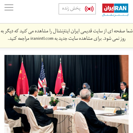
Skip
oggle
پخش زنده
to
ation
main
content
شما صفحه ای از سایت قدیمی ایران اینترنشنال را مشاهده می کنید که دیگر به
روز نمی شود. برای مشاهده سایت جدید به
iranintl.com
مراجعه کنید.
2021-
03-
03521622_rc2ydm9ny1p8_rtrmadp_3_usa-
china-
alaska-
blinken.jpg