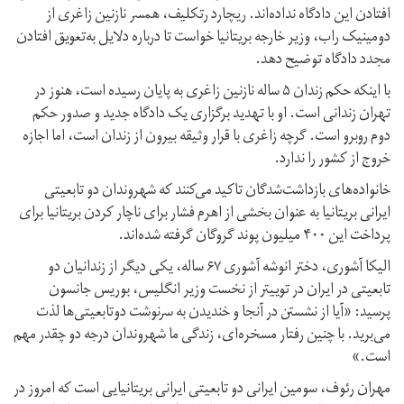
افتادن این دادگاه نداده‌اند. ریچارد رتکلیف، همسر نازنین زاغری از
دومینیک راب، وزیر خارجه بریتانیا خواست تا درباره دلایل به‌تعویق افتادن
مجدد دادگاه توضیح دهد.
با اینکه حکم زندان ۵ ساله نازنین زاغری به پایان رسیده است، هنوز در
تهران زندانی است. او با تهدید برگزاری یک دادگاه جدید و صدور حکم
دوم روبرو است. گرچه زاغری با قرار وثیقه بیرون از زندان است، اما اجازه
خروج از کشور را ندارد.
خانواده‌های بازداشت‌شدگان تاکید می‌کنند که شهروندان دو تابعیتی
ایرانی بریتانیا به عنوان بخشی از اهرم فشار برای ناچار کردن بریتانیا برای
پرداخت این ۴۰۰ میلیون پوند گروگان گرفته شده‌اند.
الیکا آشوری، دختر انوشه آشوری ۶۷ ساله، یکی دیگر از زندانیان دو
تابعیتی در ایران در توییتر از نخست وزیر انگلیس، بوریس جانسون
پرسید: «آیا از نشستن در آنجا و خندیدن به سرنوشت دوتابعیتی‌ها لذت
می‌برید. با چنین رفتار مسخره‌ای، زندگی ما شهروندان درجه دو چقدر مهم
است.»
مهران رئوف، سومین ایرانی دو تابعیتی ایرانی بریتانیایی است که امروز در