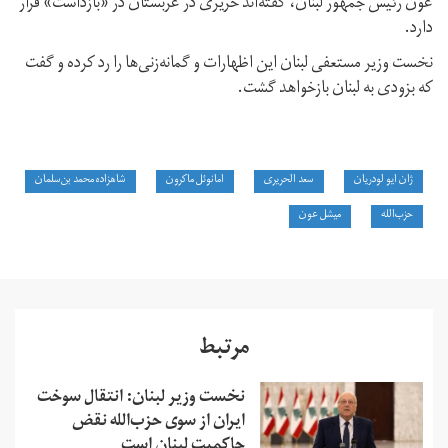
عون رئیس جمهور لبنان، گفته‌اند حریری در عربستان در «بازداشت» قرار
دارد.
نخست وزیر مستعفی لبنان این اظهارات و گمانه‌زنی‌ها را رد کرده و گفت
که بزودی به لبنان بازخواهد گشت.
ژان ایو لودریان
سعد الحریری
امانوئل ماکرون
شاهزاده محمد بن‌سلمان
حزب‌الله
میشل عون
مرتبط
نخست وزیر لبنان: انتقال سوخت
ایران از سوی حزب‌الله نقض
حاکمیت لبنان است