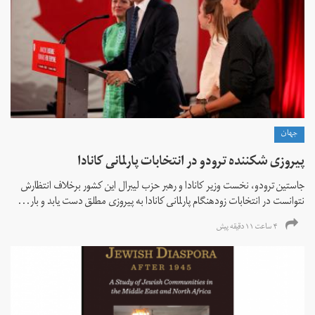
جهان
پیروزی شکننده ترودو در انتخابات پارلمانی کانادا
جاستین ترودو، نخست وزیر کانادا و رهبر حزب لیبرال این کشور برخلاف انتظارش
نتوانست در انتخابات زود‌هنگام پارلمانی کانادا به پیروزی مطلق دست یابد و بار...
۴ ساعت ۱۱ دقیقه پیش