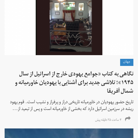
جهان
نگاهی به کتاب «جوامع یهودی خارج از اسرائیل از سال
۱۹۴۵»؛ تلاشی جدید برای آشنایی با یهودیان خاورمیانه و
شمال آفریقا
تاریخ حضور یهودیان در خاورمیانه تاریخی دراز و پرفراز و نشیب است. قوم یهود
ریشه در سرزمین اسرائیل دارد که بخشی از خاورمیانه است و پس از تبعید از...
۴ ساعت ۲۵ دقیقه پیش