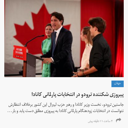
جهان
پیروزی شکننده ترودو در انتخابات پارلمانی کانادا
جاستین ترودو، نخست وزیر کانادا و رهبر حزب لیبرال این کشور برخلاف انتظارش
نتوانست در انتخابات زود‌هنگام پارلمانی کانادا به پیروزی مطلق دست یابد و بار...
۴ ساعت ۱۱ دقیقه پیش