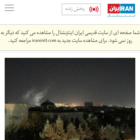
Skip
oggle
پخش زنده
to
ation
main
content
شما صفحه ای از سایت قدیمی ایران اینترنشنال را مشاهده می کنید که دیگر به
روز نمی شود. برای مشاهده سایت جدید به
iranintl.com
مراجعه کنید.
xkw2yt4qvbhfldckpsr7sv5gxe.jpg