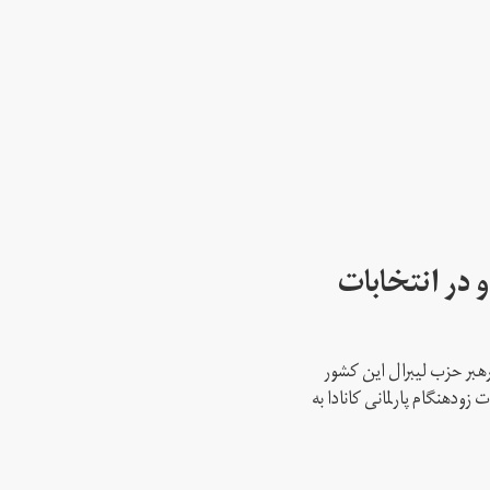
 در انتخابات
رهبر حزب لیبرال این کشور
ود‌هنگام پارلمانی کانادا به