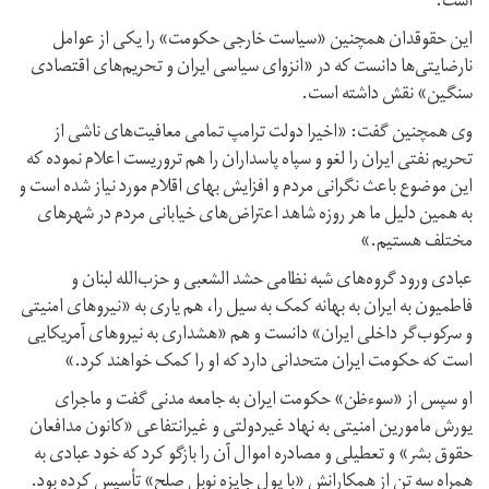
است.
این حقوقدان همچنین «سیاست خارجی حکومت» را یکی از عوامل
نارضایتی‌ها دانست که در «انزوای سیاسی ایران و تحریم‌های اقتصادی
سنگین» نقش داشته است.
وی همچنین گفت: «اخیرا دولت ترامپ تمامی معافیت‌های ناشی از
تحریم نفتی ایران را لغو و سپاه پاسداران را هم تروریست اعلام نموده که
این موضوع باعث نگرانی مردم و افزایش بهای اقلام مورد نیاز شده است و
به همین دلیل ما هر روزه شاهد اعتراض‌های خیابانی مردم در شهرهای
مختلف هستیم.»
عبادی ورود گروه‌های شبه نظامی حشد الشعبی و حزب‌الله لبنان و
فاطمیون به ایران به بهانه کمک به سیل را، هم یاری به «نیروهای امنیتی
و سرکوب‌گر داخلی ایران» دانست و هم «هشداری به نیروهای آمریکایی
است که حکومت ایران متحدانی دارد که او را کمک خواهند کرد.»
او سپس از «سوءظن» حکومت ایران به جامعه مدنی گفت و ماجرای
یورش مامورین امنیتی به نهاد غیردولتی و غیرانتفاعی «کانون مدافعان
حقوق بشر» و تعطیلی و مصادره اموال آن را بازگو کرد که خود عبادی به
همراه سه تن از همکارانش «با پول جایزه نوبل صلح» تأسیس کرده بود.