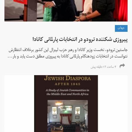
جهان
پیروزی شکننده ترودو در انتخابات پارلمانی کانادا
جاستین ترودو، نخست وزیر کانادا و رهبر حزب لیبرال این کشور برخلاف انتظارش
نتوانست در انتخابات زود‌هنگام پارلمانی کانادا به پیروزی مطلق دست یابد و بار...
۴ ساعت ۱۳ دقیقه پیش