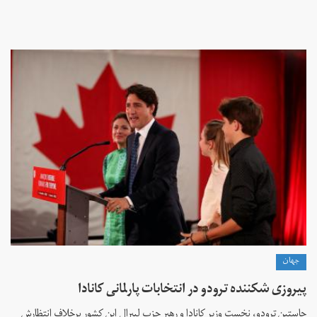
جهان
پیروزی شکننده ترودو در انتخابات پارلمانی کانادا
جاستین ترودو، نخست وزیر کانادا و رهبر حزب لیبرال این کشور برخلاف انتظارش