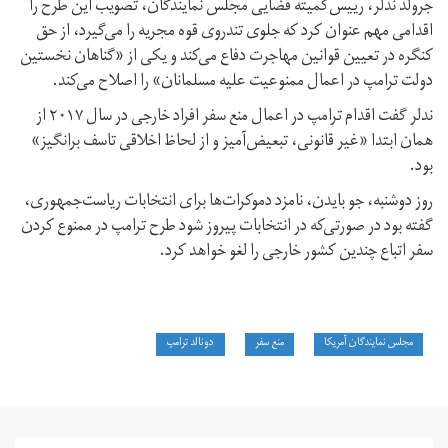
جرولد ندلر، رییس‌کمیته قضایی مجلس نمایندگان، تصویب این طرح را
اقدامی مهم عنوان کرد که جلوی تندروی قوه مجریه را می‌گیرد، از حق
کنگره در تعیین قوانین مهاجرت دفاع می‌کند و یکی از «گناهان نخستین
دولت ترامپ در اعمال ممنوعیت علیه مسلمانان» را اصلاح می‌کند.
ندلر گفت اقدام ترامپ در اعمال منع سفر افراد خارجی در سال ۲۰۱۷ از
همان ابتدا «غیر قانونی، تبعیض‌آمیز و از لحاظ اخلاقی تاسف برانگیز»
بود.
روز دوشنبه، جو بایدن، نامزد دموکرات‌ها برای انتخابات ریاست‌جمهوری،
گفته بود در صورتی‌که در انتخابات پیروز شود طرح ترامپ در ممنوع کردن
سفر اتباع چندین کشور خارجی را لغو خواهد کرد.
مجلس نمایندگان آمریکا
منع سفر
دونالد ترامپ